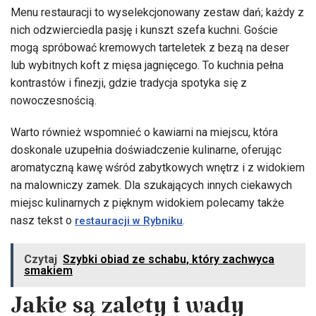
Menu restauracji to wyselekcjonowany zestaw dań; każdy z
nich odzwierciedla pasję i kunszt szefa kuchni. Goście
mogą spróbować kremowych tarteletek z bezą na deser
lub wybitnych koft z mięsa jagnięcego. To kuchnia pełna
kontrastów i finezji, gdzie tradycja spotyka się z
nowoczesnością.
Warto również wspomnieć o kawiarni na miejscu, która
doskonale uzupełnia doświadczenie kulinarne, oferując
aromatyczną kawę wśród zabytkowych wnętrz i z widokiem
na malowniczy zamek. Dla szukających innych ciekawych
miejsc kulinarnych z pięknym widokiem polecamy także
nasz tekst o
.
restauracji w Rybniku
Czytaj
Szybki obiad ze schabu, który zachwyca
smakiem
Jakie są zalety i wady