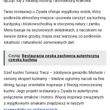
łącząc się z lokalną historią i architekturą Krakowa.
Taras restauracji u Ziyada oferuje wyjątkowy widok, który
podkreśla atmosferę miejsca i pozwala cieszyć się kuchnią
kurdyjską i bliskowschodnią w otoczeniu natury i zamku.
Menu bazuje na sezonowych składnikach, z naciskiem na
świeże dzikie grzyby, mięsa oraz warzywa, co podkreśla
lokalność i naturalność serwowanych dań.
Czytaj
Restauracja ceska zachwyca autentyczną
czeską kuchnią
Szef kuchni Tomasz Tracz – zdobywca gwiazdki Michelin i
ceniony ekspert kulinarny – kładzie ogromny nacisk na fine
dining, łącząc orientalne inspiracje z finezją nowoczesnej
kuchni. Jego projekt restauracji u Ziyada to autentyczne
połączenie smaków i historii. Więcej inspiracji związanych
z wyjątkowymi smakami znajdziesz w naszym
.
przewodniku po restauracjach