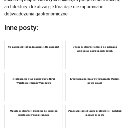
architektury i lokalizacji, która daje niezapomniane
doświadczenia gastronomiczne.
Inne posty:
Co najlepiej jeść na śniadanie dla energii?
Oceny restauracji: Klucz do udanych
wyborów gastronomicznych
Restauracje Plac Bankowy: Odkryj
Kreatywna kuchnia w restauracji: Odkryj
Wyjątkowe Smaki Warszawy
nowe smaki
Opinia restauracji kluczem do sukcesu
Pracowniczy obiad w restauracji - zwiększ
lokalu gastronomicznego
morale zespołu