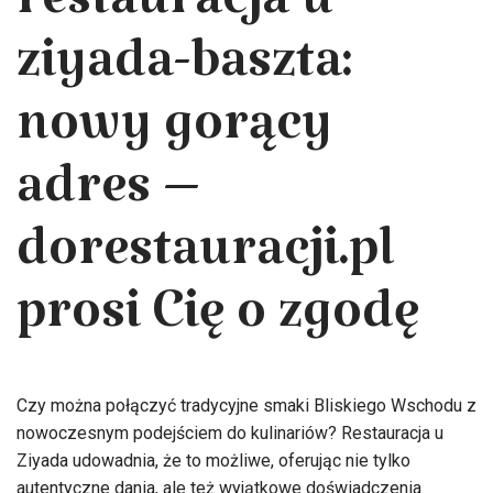
restauracja u
ziyada-baszta:
nowy gorący
adres –
dorestauracji.pl
prosi Cię o zgodę
Czy można połączyć tradycyjne smaki Bliskiego Wschodu z
nowoczesnym podejściem do kulinariów? Restauracja u
Ziyada udowadnia, że to możliwe, oferując nie tylko
autentyczne dania, ale też wyjątkowe doświadczenia