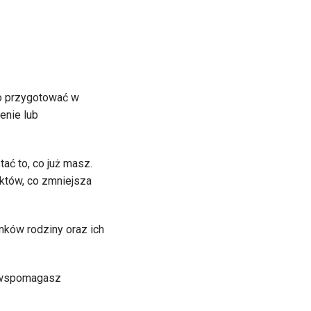
wo przygotować w
enie lub
ać to, co już masz.
któw, co zmniejsza
onków rodziny oraz ich
ko wspomagasz