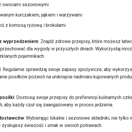
 z owocami sezonowymi
lowanym kurczakiem, jajkiem i warzywami
soś z komosą ryżową i brokułami
 z wyprzedzeniem
: Znajdź zdrowe przepisy, które możesz łat
i przechować dla wygody w przyszłych dniach. Wykorzystaj mroż
klanych pojemnikach.
i
: Regularnie sprawdzaj swoje zapasy spożywcze, aby wykorzyst
nie posiłków pozwoli na uniknięcie nadmiaru kupowanych produ
posiłki
: Dostosuj swoje przepisy do preferencji kulinarnych czł
, aby każdy czuł się zaangażowany w proces jedzenia.
 dostawców
: Wybierając lokalne i sezonowe składniki, nie tyl
e zyskujesz świeżość i smak w swoich potrawach.