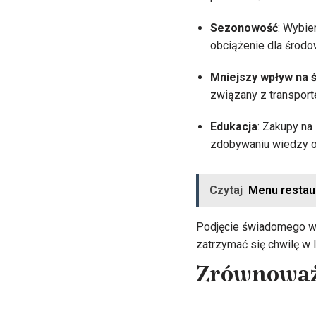
Sezonowość
: Wybie
obciążenie dla środo
Mniejszy wpływ na 
związany z transpor
Edukacja
: Zakupy na
zdobywaniu wiedzy o
Czytaj
Menu restaur
Podjęcie świadomego wy
zatrzymać się chwilę w l
Zrównoważo