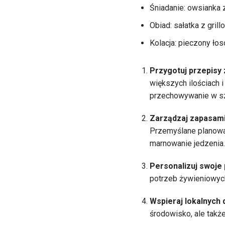
Śniadanie: owsianka
Obiad: sałatka z gril
Kolacja: pieczony ło
Przygotuj przepisy
większych ilościach 
przechowywanie w sz
Zarządzaj zapasam
Przemyślane planowa
marnowanie jedzenia.
Personalizuj swoje 
potrzeb żywieniowych
Wspieraj lokalnych
środowisko, ale takż