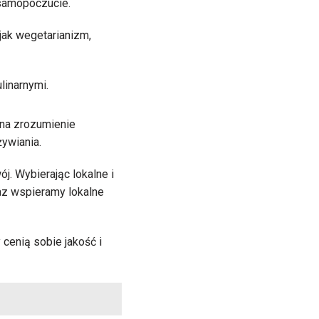
 samopoczucie.
jak wegetarianizm,
linarnymi.
 na zrozumienie
ywiania.
. Wybierając lokalne i
az wspieramy lokalne
cenią sobie jakość i