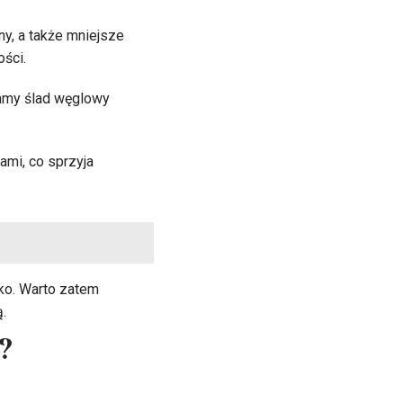
y, a także mniejsze
ści.
zamy ślad węglowy
ami, co sprzyja
ko. Warto zatem
.
?