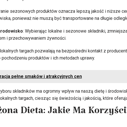
ranie sezonowych produktów oznacza lepszą jakość i niższe cen
wiska, ponieważ nie muszą być transportowane na długie odległo
środowisko
: Wybierając lokalne i sezonowe składniki, zmniejs
tem i przechowywaniem żywności.
 lokalnych targach pozwalają na bezpośredni kontakt z producent
 pochodzeniu produktów i ich metodach uprawy.
acja pełne smaków i atrakcyjnych cen
boru składników ma ogromny wpływ na naszą dietę i środowis
okalnych targach, ciesząc się świeżością i jakością, które oferują
na Dieta: Jakie Ma Korzyści