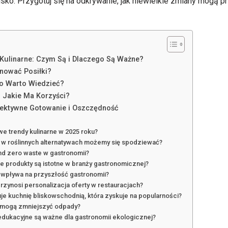
sko. Przygotuj się na odkrywanie, jak niewielkie zmiany mogą pr
 Kulinarne: Czym Są i Dlaczego Są Ważne?
anować Posiłki?
o Warto Wiedzieć?
 Jakie Ma Korzyści?
Efektywne Gotowanie i Oszczędność
we trendy kulinarne w 2025 roku?
e w roślinnych alternatywach możemy się spodziewać?
nd zero waste w gastronomii?
e produkty są istotne w branży gastronomicznej?
a wpływa na przyszłość gastronomii?
przynosi personalizacja oferty w restauracjach?
je kuchnię bliskowschodnią, która zyskuje na popularności?
e mogą zmniejszyć odpady?
 edukacyjne są ważne dla gastronomii ekologicznej?