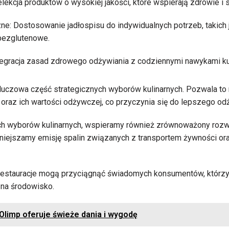
lekcja produktów o wysokiej jakości, które wspierają zdrowie i
zne: Dostosowanie jadłospisu do indywidualnych potrzeb, takich 
bezglutenowe.
ntegracja zasad zdrowego odżywiania z codziennymi nawykami ku
luczowa część strategicznych wyborów kulinarnych. Pozwala to
raz ich wartości odżywczej, co przyczynia się do lepszego odż
h wyborów kulinarnych, wspieramy również zrównoważony rozwój
niejszamy emisję spalin związanych z transportem żywności or
restauracje mogą przyciągnąć świadomych konsumentów, którzy 
na środowisko.
Olimp oferuje świeże dania i wygodę