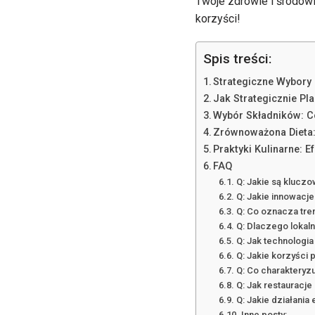
Twoje zdrowie i środowi
korzyści!
Spis treści:
Strategiczne Wybory
Jak Strategicznie Pl
Wybór Składników: C
Zrównoważona Dieta:
Praktyki Kulinarne: 
FAQ
Q: Jakie są kluczo
Q: Jakie innowacj
Q: Co oznacza tre
Q: Dlaczego lokaln
Q: Jak technologi
Q: Jakie korzyści 
Q: Co charakteryzu
Q: Jak restauracj
Q: Jakie działania
Inne posty: