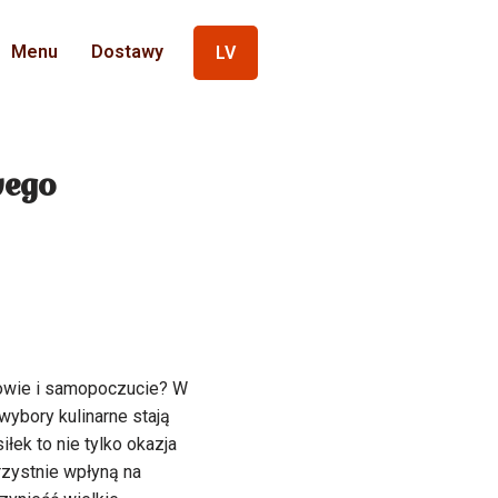
Menu
Dostawy
LV
wego
rowie i samopoczucie? W
ybory kulinarne stają
ek to nie tylko okazja
rzystnie wpłyną na