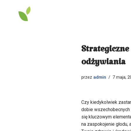
Przejdź
do
treści
Strategiczne
odżywiania
admin
przez
7 maja, 2
Czy kiedykolwiek zasta
dobie wszechobecnych p
się kluczowym elementem
na zaspokojenie głodu, 