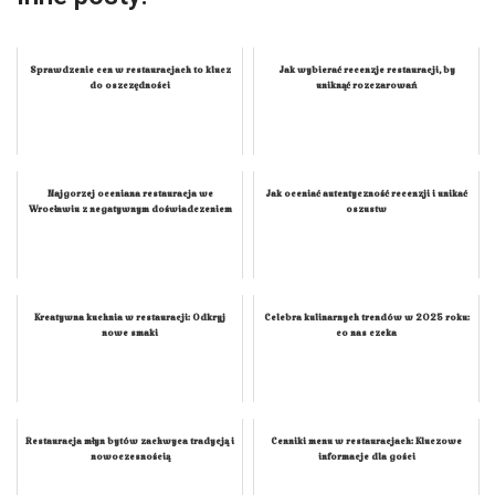
Sprawdzenie cen w restauracjach to klucz
Jak wybierać recenzje restauracji, by
do oszczędności
uniknąć rozczarowań
Najgorzej oceniana restauracja we
Jak oceniać autentyczność recenzji i unikać
Wrocławiu z negatywnym doświadczeniem
oszustw
Kreatywna kuchnia w restauracji: Odkryj
Celebra kulinarnych trendów w 2025 roku:
nowe smaki
co nas czeka
Restauracja młyn bytów zachwyca tradycją i
Cenniki menu w restauracjach: Kluczowe
nowoczesnością
informacje dla gości