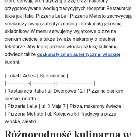
które serwują aromatyczną pizzę oraz makarony
przygotowywane według tradycyjnych receptur. Restauracje
takie jak Italia, Pizzeria LeLe i Pizzeria Mefisto zachwycają
smakoszy swoją autentycznością i doskonałą jakością
składników. W menu serwujemy wyjątkowe pizze na
cienkim cieście, a także świeże makarony o idealnej
teksturze. Aby lepiej poznać włoską sztukę kulinarną,
odwiedź także
doskonały smak autentycznej włoskiej
.
kuchni
| Lokal | Adres | Specjalność |
|——————-|——————-|——————————|
| Restauracja Italia | ul. Dworcowa 12 | Pizza na cienkim
cieście, risotto |
| Pizzeria LeLe | ul. 3 Maja 7 | Pizza, makarony świeże |
| Pizzeria Mefisto | ul. Kolejowa 5 | Tradycyjna pizza
włoska, sałatki |