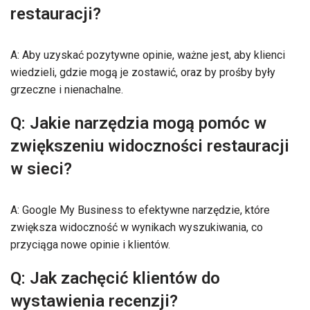
restauracji?
A: Aby uzyskać pozytywne opinie, ważne jest, aby klienci
wiedzieli, gdzie mogą je zostawić, oraz by prośby były
grzeczne i nienachalne.
Q: Jakie narzędzia mogą pomóc w
zwiększeniu widoczności restauracji
w sieci?
A: Google My Business to efektywne narzędzie, które
zwiększa widoczność w wynikach wyszukiwania, co
przyciąga nowe opinie i klientów.
Q: Jak zachęcić klientów do
wystawienia recenzji?