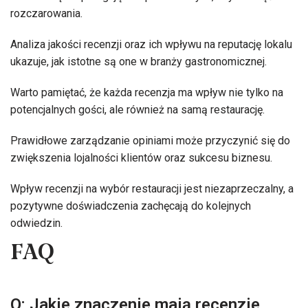
rozczarowania.
Analiza jakości recenzji oraz ich wpływu na reputację lokalu
ukazuje, jak istotne są one w branży gastronomicznej.
Warto pamiętać, że każda recenzja ma wpływ nie tylko na
potencjalnych gości, ale również na samą restaurację.
Prawidłowe zarządzanie opiniami może przyczynić się do
zwiększenia lojalności klientów oraz sukcesu biznesu.
Wpływ recenzji na wybór restauracji jest niezaprzeczalny, a
pozytywne doświadczenia zachęcają do kolejnych
odwiedzin.
FAQ
Q: Jakie znaczenie mają recenzje