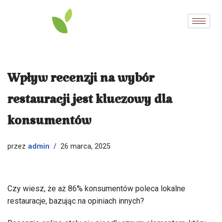
Przejdź
do
treści
Wpływ recenzji na wybór
restauracji jest kluczowy dla
konsumentów
admin
przez
26 marca, 2025
Czy wiesz, że aż 86% konsumentów poleca lokalne
restauracje, bazując na opiniach innych?