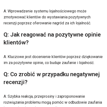
A: Wprowadzenie systemu lojalnościowego może
zmotywować klientów do wystawiania pozytywnych
recenzji poprzez oferowanie nagród za ich lojalność.
Q: Jak reagować na pozytywne opinie
klientów?
A: Kluczowe jest docenienie klientów poprzez dziękowanie
im za pozytywne opinie, co buduje zaufanie i lojalność.
Q: Co zrobić w przypadku negatywnej
recenzji?
A: Szybka reakcja, przeprosiny i zaproponowanie
rozwiązania problemu mogą pomóc w odbudowie zaufania