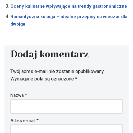
Oceny kulinarne wpływające na trendy gastronomiczne
Romantyczna kolacja – idealne przepisy na wieczór dla
dwojga
Dodaj komentarz
Twój adres e-mail nie zostanie opublikowany.
Wymagane pola są oznaczone
*
Nazwa
*
Adres e-mail
*