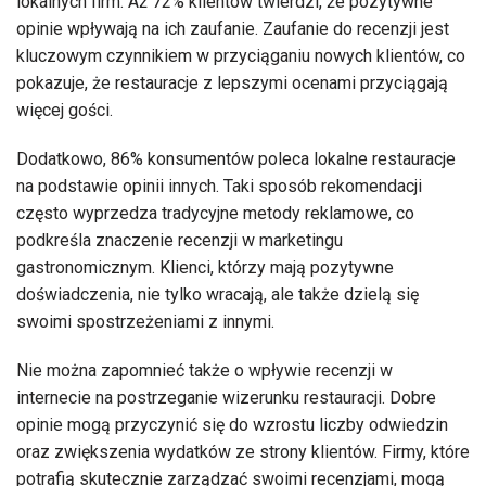
lokalnych firm. Aż 72% klientów twierdzi, że pozytywne
opinie wpływają na ich zaufanie. Zaufanie do recenzji jest
kluczowym czynnikiem w przyciąganiu nowych klientów, co
pokazuje, że restauracje z lepszymi ocenami przyciągają
więcej gości.
Dodatkowo, 86% konsumentów poleca lokalne restauracje
na podstawie opinii innych. Taki sposób rekomendacji
często wyprzedza tradycyjne metody reklamowe, co
podkreśla znaczenie recenzji w marketingu
gastronomicznym. Klienci, którzy mają pozytywne
doświadczenia, nie tylko wracają, ale także dzielą się
swoimi spostrzeżeniami z innymi.
Nie można zapomnieć także o wpływie recenzji w
internecie na postrzeganie wizerunku restauracji. Dobre
opinie mogą przyczynić się do wzrostu liczby odwiedzin
oraz zwiększenia wydatków ze strony klientów. Firmy, które
potrafią skutecznie zarządzać swoimi recenzjami, mogą