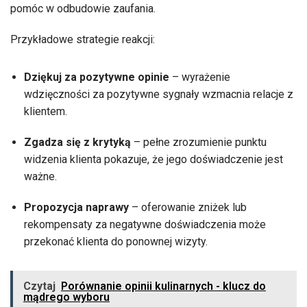
pomóc w odbudowie zaufania.
Przykładowe strategie reakcji:
Dziękuj za pozytywne opinie
– wyrażenie
wdzięczności za pozytywne sygnały wzmacnia relacje z
klientem.
Zgadza się z krytyką
– pełne zrozumienie punktu
widzenia klienta pokazuje, że jego doświadczenie jest
ważne.
Propozycja naprawy
– oferowanie zniżek lub
rekompensaty za negatywne doświadczenia może
przekonać klienta do ponownej wizyty.
Czytaj
Porównanie opinii kulinarnych - klucz do
mądrego wyboru