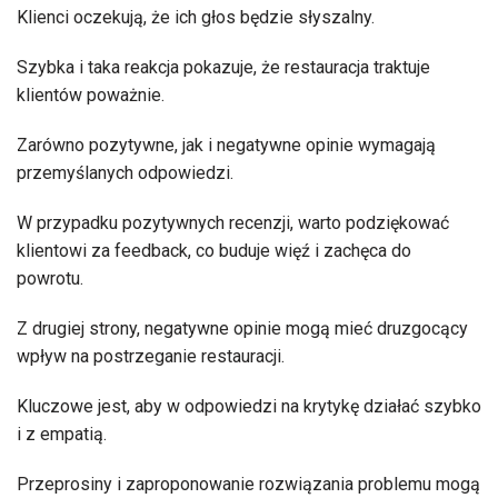
Klienci oczekują, że ich głos będzie słyszalny.
Szybka i taka reakcja pokazuje, że restauracja traktuje
klientów poważnie.
Zarówno pozytywne, jak i negatywne opinie wymagają
przemyślanych odpowiedzi.
W przypadku pozytywnych recenzji, warto podziękować
klientowi za feedback, co buduje więź i zachęca do
powrotu.
Z drugiej strony, negatywne opinie mogą mieć druzgocący
wpływ na postrzeganie restauracji.
Kluczowe jest, aby w odpowiedzi na krytykę działać szybko
i z empatią.
Przeprosiny i zaproponowanie rozwiązania problemu mogą