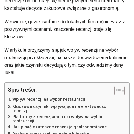
Recenzje online stały się nieodłącznym elementem, który
kształtuje decyzje zakupowe związane z gastronomią.
W świecie, gdzie zaufanie do lokalnych firm rośnie wraz z
pozytywnymi ocenami, znaczenie recenzji staje się
kluczowe.
W artykule przyjrzymy się, jak wpływ recenzji na wybór
restauracji przekłada się na nasze doświadczenia kulinarne
oraz jakie czynniki decydują o tym, czy odwiedzimy dany
lokal.
Spis treści:
Wpływ recenzji na wybór restauracji
Kluczowe czynniki wpływające na efektywność
recenzji
Platformy z recenzjami a ich wpływ na wybór
restauracji
Jak pisać skuteczne recenzje gastronomiczne