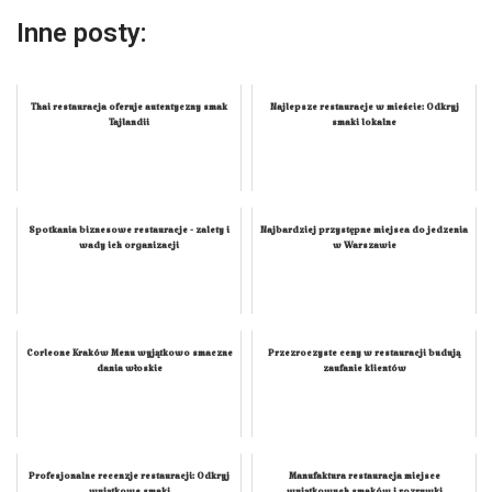
Inne posty:
Thai restauracja oferuje autentyczny smak
Najlepsze restauracje w mieście: Odkryj
Tajlandii
smaki lokalne
Spotkania biznesowe restauracje - zalety i
Najbardziej przystępne miejsca do jedzenia
wady ich organizacji
w Warszawie
Corleone Kraków Menu wyjątkowo smaczne
Przezroczyste ceny w restauracji budują
dania włoskie
zaufanie klientów
Profesjonalne recenzje restauracji: Odkryj
Manufaktura restauracja miejsce