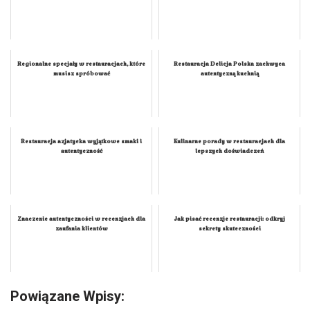
Regionalne specjały w restauracjach, które
Restauracja Delicja Polska zachwyca
musisz spróbować
autentyczną kuchnią
Restauracja azjatycka wyjątkowe smaki i
Kulinarne porady w restauracjach dla
autentyczność
lepszych doświadczeń
Znaczenie autentyczności w recenzjach dla
Jak pisać recenzje restauracji: odkryj
zaufania klientów
sekrety skuteczności
Powiązane Wpisy: