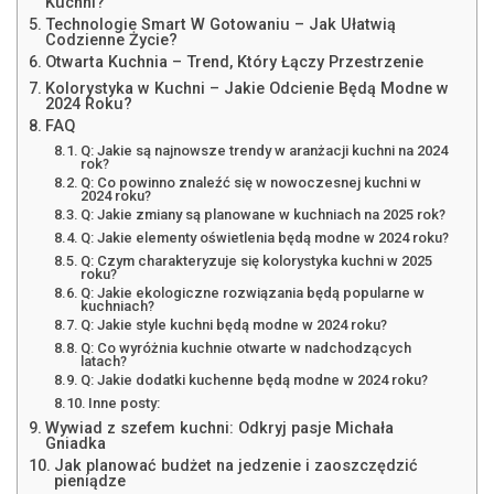
Kuchni?
Technologie Smart W Gotowaniu – Jak Ułatwią
Codzienne Życie?
Otwarta Kuchnia – Trend, Który Łączy Przestrzenie
Kolorystyka w Kuchni – Jakie Odcienie Będą Modne w
2024 Roku?
FAQ
Q: Jakie są najnowsze trendy w aranżacji kuchni na 2024
rok?
Q: Co powinno znaleźć się w nowoczesnej kuchni w
2024 roku?
Q: Jakie zmiany są planowane w kuchniach na 2025 rok?
Q: Jakie elementy oświetlenia będą modne w 2024 roku?
Q: Czym charakteryzuje się kolorystyka kuchni w 2025
roku?
Q: Jakie ekologiczne rozwiązania będą popularne w
kuchniach?
Q: Jakie style kuchni będą modne w 2024 roku?
Q: Co wyróżnia kuchnie otwarte w nadchodzących
latach?
Q: Jakie dodatki kuchenne będą modne w 2024 roku?
Inne posty:
Wywiad z szefem kuchni: Odkryj pasje Michała
Gniadka
Jak planować budżet na jedzenie i zaoszczędzić
pieniądze