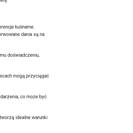
erę.
encje kulinarne.
serwowane dania są na
łemu doświadczeniu,
ejscach mogą przyciągać
ydarzenia, co może być
 tworzą idealne warunki