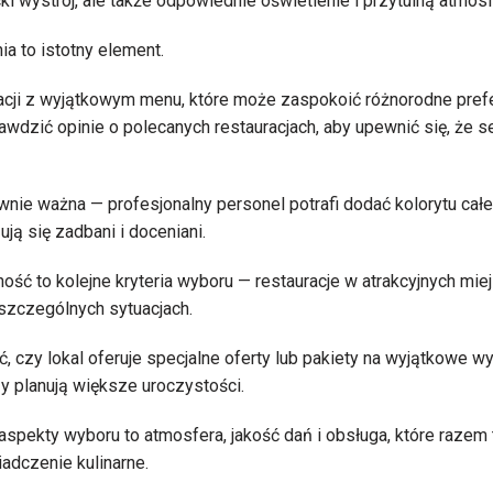
cki wystrój, ale także odpowiednie oświetlenie i przytulną atmosf
ia to istotny element.
cji z wyjątkowym menu, które może zaspokoić różnorodne prefer
awdzić opinie o polecanych restauracjach, aby upewnić się, że 
ównie ważna — profesjonalny personel potrafi dodać kolorytu ca
ują się zadbani i doceniani.
ność to kolejne kryteria wyboru — restauracje w atrakcyjnych mi
szczególnych sytuacjach.
, czy lokal oferuje specjalne oferty lub pakiety na wyjątkowe w
zy planują większe uroczystości.
aspekty wyboru to atmosfera, jakość dań i obsługa, które razem
adczenie kulinarne.