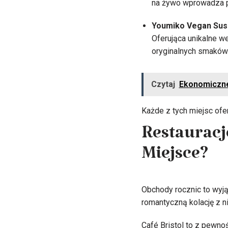
na żywo wprowadza p
Youmiko Vegan Sus
Oferująca unikalne w
oryginalnych smaków
Czytaj
Ekonomiczne
Każde z tych miejsc ofe
Restauracj
Miejsce?
Obchody rocznic to wyją
romantyczną kolację z n
Café Bristol to z pewno