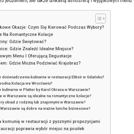
lko jedzeniem, ale także unikalną atmosferą i wyjątkowym menu.
tkowe Okazje: Czym Się Kierować Podczas Wybory?
je Na Romantyczne Kolacje
ziny: Gdzie Świętować?
ice: Gdzie Znaleźć Idealne Miejsce?
kowym Menu I Oferującą Degustacje
iem: Gdzie Można Podziwiać Krajobraz?
ne doświadczenia kulinarne w restauracji Eliksir w Gdańsku?
wodna Kolacja we Wrocławiu?
je kulinarne w Platter by Karol Okrasa w Warszawie?
je w Warszawie są idealne na romantyczne kolacje?
bry obiad z rodziną lub znajomymi w Warszawie?
w Warszawie są dobre na ważne lunche biznesowe?
 komunię w restauracji z pysznymi propozycjami
stauracji poprawia wybór miejsc na posiłek