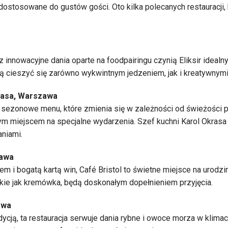
ostosowane do gustów gości. Oto kilka polecanych restauracji, k
z innowacyjne dania oparte na foodpairingu czynią Eliksir ideal
ą cieszyć się zarówno wykwintnym jedzeniem, jak i kreatywnymi 
krasa, Warszawa
sezonowe menu, które zmienia się w zależności od świeżości pr
łym miejscem na specjalne wydarzenia. Szef kuchni Karol Okras
niami.
zawa
m i bogatą kartą win, Café Bristol to świetne miejsce na urodz
kie jak kremówka, będą doskonałym dopełnieniem przyjęcia.
awa
dycją, ta restauracja serwuje dania rybne i owoce morza w klim