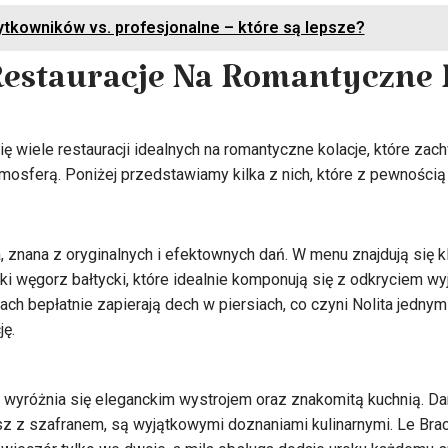
tkowników vs. profesjonalne – które są lepsze?
Restauracje Na Romantyczne 
 wiele restauracji idealnych na romantyczne kolacje, które zach
mosferą. Poniżej przedstawiamy kilka z nich, które z pewnością
a, znana z oryginalnych i efektownych dań. W menu znajdują się 
iki węgorz bałtycki, które idealnie komponują się z odkryciem 
ach bepłatnie zapierają dech w piersiach, co czyni Nolita jedn
ję.
 wyróżnia się eleganckim wystrojem oraz znakomitą kuchnią. Dania,
z z szafranem, są wyjątkowymi doznaniami kulinarnymi. Le Bra