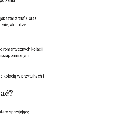
potkaniu.
k tatar z truflą oraz
enie, ale także
o romantycznych kolacji.
 niezapomnianym
 kolacją w przytulnych i
wać?
ferę sprzyjającą