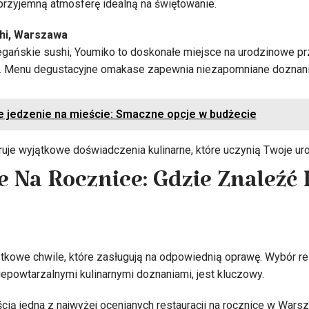
rzyjemną atmosferę idealną na świętowanie.
hi, Warszawa
egańskie sushi, Youmiko to doskonałe miejsce na urodzinowe prz
. Menu degustacyjne omakase zapewnia niezapomniane doznania
 jedzenie na mieście: Smaczne opcje w budżecie
ruje wyjątkowe doświadczenia kulinarne, które uczynią Twoje u
e Na Rocznice: Gdzie Znaleźć 
tkowe chwile, które zasługują na odpowiednią oprawę. Wybór res
iepowtarzalnymi kulinarnymi doznaniami, jest kluczowy.
ścią jedna z najwyżej ocenianych restauracji na rocznice w Warsz