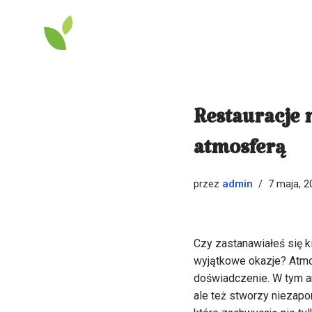
Przejdź
do
treści
Restauracje 
atmosferą
admin
przez
7 maja, 2
Czy zastanawiałeś się ki
wyjątkowe okazje? Atmos
doświadczenie. W tym ar
ale też stworzy niezapo