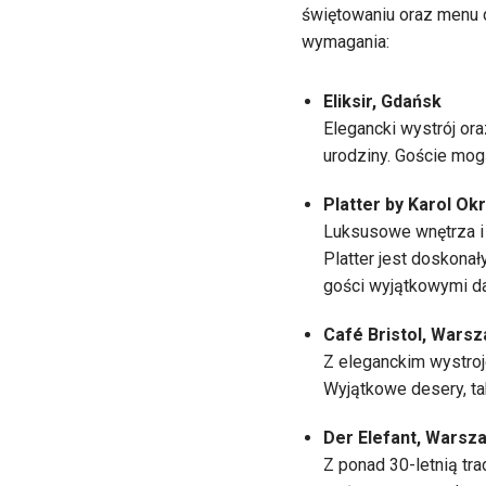
świętowaniu oraz menu d
wymagania:
Eliksir, Gdańsk
Elegancki wystrój ora
urodziny. Goście mog
Platter by Karol O
Luksusowe wnętrza i 
Platter jest doskona
gości wyjątkowymi da
Café Bristol, Wars
Z eleganckim wystroje
Wyjątkowe desery, ta
Der Elefant, Warsz
Z ponad 30-letnią tra