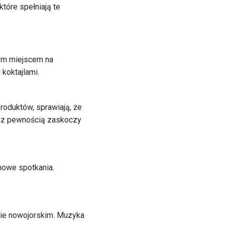
tóre spełniają te
nym miejscem na
koktajlami.
oduktów, sprawiają, że
a z pewnością zaskoczy
inowe spotkania.
acie nowojorskim. Muzyka