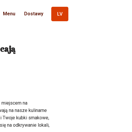
Menu
Dostawy
LV
cają
ym miejscem na
wają na nasze kulinarne
koi Twoje kubki smakowe,
ę na odkrywanie lokali,