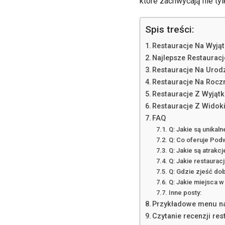
które zachwycają nie ty
Spis treści:
Restauracje Na Wyją
Najlepsze Restaurac
Restauracje Na Urod
Restauracje Na Roczn
Restauracje Z Wyjąt
Restauracje Z Widok
FAQ
Q: Jakie są unikal
Q: Co oferuje Pod
Q: Jakie są atrakc
Q: Jakie restaurac
Q: Gdzie zjeść do
Q: Jakie miejsca 
Inne posty:
Przykładowe menu na
Czytanie recenzji re