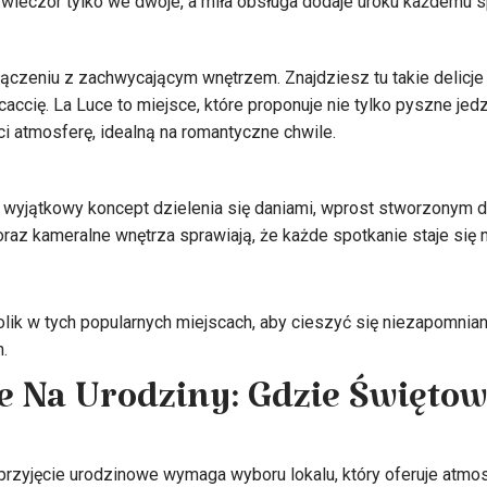
 wieczór tylko we dwoje, a miła obsługa dodaje uroku każdemu s
czeniu z zachwycającym wnętrzem. Znajdziesz tu takie delicje ja
ccię. La Luce to miejsce, które proponuje nie tylko pyszne jedz
ci atmosferę, idealną na romantyczne chwile.
je wyjątkowy koncept dzielenia się daniami, wprost stworzonym d
az kameralne wnętrza sprawiają, że każde spotkanie staje się
ik w tych popularnych miejscach, aby cieszyć się niezapomnianą
.
e Na Urodziny: Gdzie Święto
zyjęcie urodzinowe wymaga wyboru lokalu, który oferuje atmos