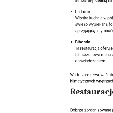
atmosferę idealną na
La Luce
Włoska kuchnia w połą
świeżo wypiekaną foca
sprzyjającą intymnoś
Bibenda
Ta restauracja oferu
Ich sezonowe menu or
doświadczeniem.
Warto zarezerwować stol
klimatycznych wnętrzach
Restauracj
Dobrze zorganizowane pr