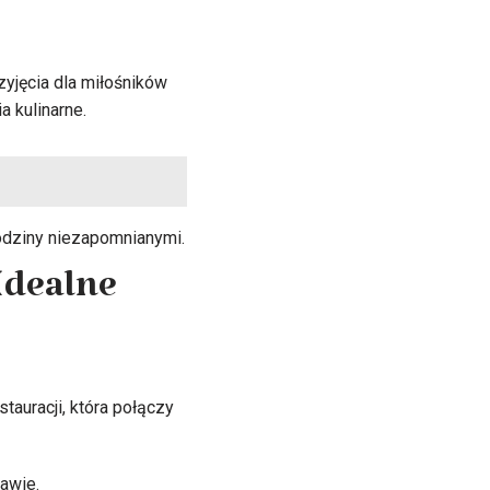
yjęcia dla miłośników
 kulinarne.
rodziny niezapomnianymi.
Idealne
tauracji, która połączy
awie.