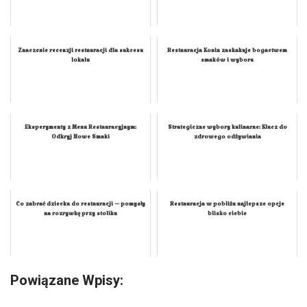
Znaczenie recenzji restauracji dla sukcesu
Restauracja Konin zaskakuje bogactwem
lokalu
smaków i wyboru
Eksperymenty z Menu Restauracyjnym:
Strategiczne wybory kulinarne: Klucz do
Odkryj Nowe Smaki
zdrowego odżywiania
Co zabrać dziecku do restauracji — pomysły
Restauracja w pobliżu najlepsze opcje
na rozrywkę przy stoliku
blisko ciebie
Powiązane Wpisy: