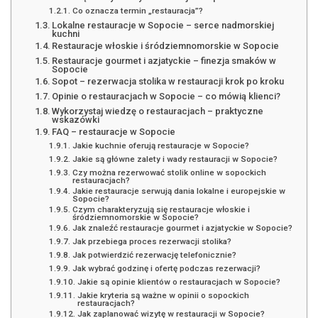
Co oznacza termin „restauracja”?
Lokalne restauracje w Sopocie – serce nadmorskiej
kuchni
Restauracje włoskie i śródziemnomorskie w Sopocie
Restauracje gourmet i azjatyckie – finezja smaków w
Sopocie
Sopot – rezerwacja stolika w restauracji krok po kroku
Opinie o restauracjach w Sopocie – co mówią klienci?
Wykorzystaj wiedzę o restauracjach – praktyczne
wskazówki
FAQ – restauracje w Sopocie
Jakie kuchnie oferują restauracje w Sopocie?
Jakie są główne zalety i wady restauracji w Sopocie?
Czy można rezerwować stolik online w sopockich
restauracjach?
Jakie restauracje serwują dania lokalne i europejskie w
Sopocie?
Czym charakteryzują się restauracje włoskie i
śródziemnomorskie w Sopocie?
Jak znaleźć restauracje gourmet i azjatyckie w Sopocie?
Jak przebiega proces rezerwacji stolika?
Jak potwierdzić rezerwację telefonicznie?
Jak wybrać godzinę i ofertę podczas rezerwacji?
Jakie są opinie klientów o restauracjach w Sopocie?
Jakie kryteria są ważne w opinii o sopockich
restauracjach?
Jak zaplanować wizytę w restauracji w Sopocie?