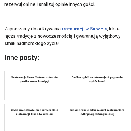
rezerwuj online i analizuj opinie innych gości.
Zapraszamy do odkrywania
, które
restauracji w Sopocie
łączą tradycję z nowoczesnością i gwarantują wyjątkowy
smak nadmorskiego życia!
Inne posty:
Restauracja Kurna Chata wrocławska
Analiza opinii o restauracjach poprawia
perełka smaku i tradycji
wybór lokali
Media społecznościowe w recenzjach
Typowe ceny w luksusowych restauracjach
restauracji: Klucz do sukcesu
odkrywają elitarną kuchnię