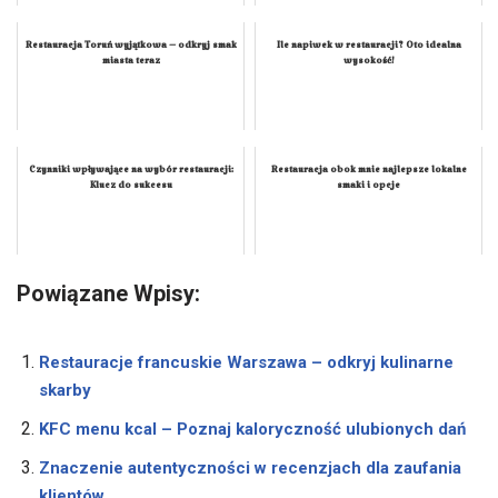
Restauracja Toruń wyjątkowa – odkryj smak
Ile napiwek w restauracji? Oto idealna
miasta teraz
wysokość!
Czynniki wpływające na wybór restauracji:
Restauracja obok mnie najlepsze lokalne
Klucz do sukcesu
smaki i opcje
Powiązane Wpisy:
Restauracje francuskie Warszawa – odkryj kulinarne
skarby
KFC menu kcal – Poznaj kaloryczność ulubionych dań
Znaczenie autentyczności w recenzjach dla zaufania
klientów