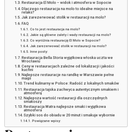
Restauracja El Molo – widok i atmosfera w Sopocie
Dlaczego restauracja na molo to idealne miejsce na
relaks?
Jak zarezerwować stolik w restauracji na molo?
FAQ
Co to jest restauracja na molo?
Jakie są główne zalety i wady restauracji na molo?
Co wyróżnia restaurację El Molo w Sopocie?
Jak zarezerwować stolik w restauracji na molo?
Inne posty:
Restauracja Bella Storia wyjątkowa włoska uczta we
Wrocławiu
Ceny w restauracjach zależne od lokalizacji i jakości
kuchni
Najlepsze restauracje na randkę w Warszawie pełne
magii
Trend kulinarny w Polsce: Radość z lokalnych smaków
Restauracja tajska zachwyca autentycznym smakiem i
atmosferą
Najlepsza wartość restauracji dla oszczędnych
smakoszy
Restauracja Watra najlepsze smaki i wyjątkowa
atmosfera
Szybki sos do obiadu w 20 minut i smakuje wybornie
Powiązane wpisy: