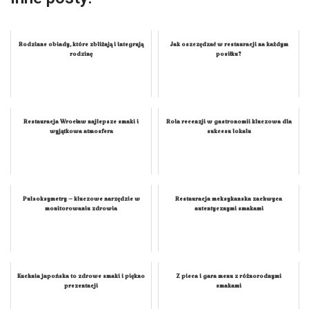
Rodzinne obiady, które zbliżają i integrują
Jak oszczędzać w restauracji na każdym
rodzinę
posiłku?
Restauracja Wrocław najlepsze smaki i
Rola recenzji w gastronomii kluczowa dla
wyjątkowa atmosfera
sukcesu lokalu
Pulsoksymetry – kluczowe narzędzie w
Restauracja meksykanska zachwyca
monitorowaniu zdrowia
autentycznymi smakami
Kuchnia japońska to zdrowe smaki i piękno
Z pieca i gara menu z różnorodnymi
prezentacji
smakami