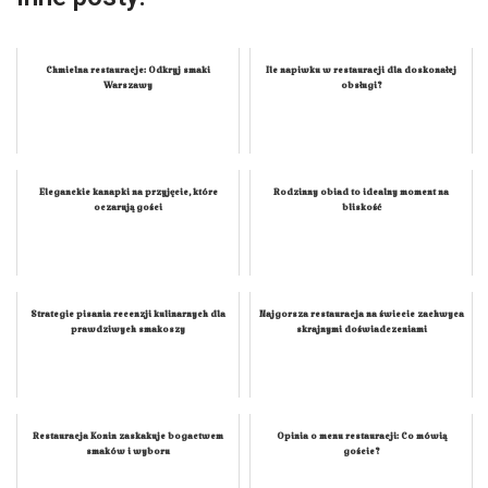
Chmielna restauracje: Odkryj smaki
Ile napiwku w restauracji dla doskonałej
Warszawy
obsługi?
Eleganckie kanapki na przyjęcie, które
Rodzinny obiad to idealny moment na
oczarują gości
bliskość
Strategie pisania recenzji kulinarnych dla
Najgorsza restauracja na świecie zachwyca
prawdziwych smakoszy
skrajnymi doświadczeniami
Restauracja Konin zaskakuje bogactwem
Opinia o menu restauracji: Co mówią
smaków i wyboru
goście?