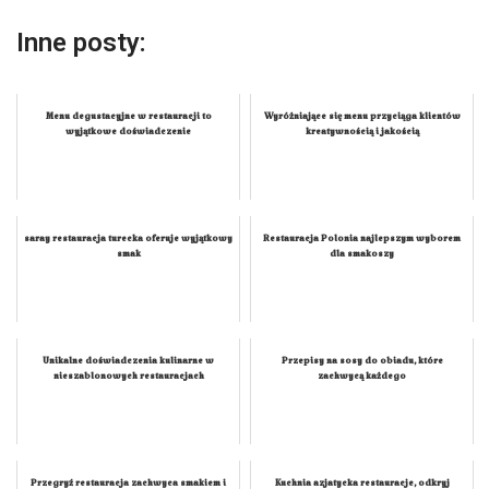
Inne posty:
Menu degustacyjne w restauracji to
Wyróżniające się menu przyciąga klientów
wyjątkowe doświadczenie
kreatywnością i jakością
saray restauracja turecka oferuje wyjątkowy
Restauracja Polonia najlepszym wyborem
smak
dla smakoszy
Unikalne doświadczenia kulinarne w
Przepisy na sosy do obiadu, które
nieszablonowych restauracjach
zachwycą każdego
Przegryź restauracja zachwyca smakiem i
Kuchnia azjatycka restauracje, odkryj