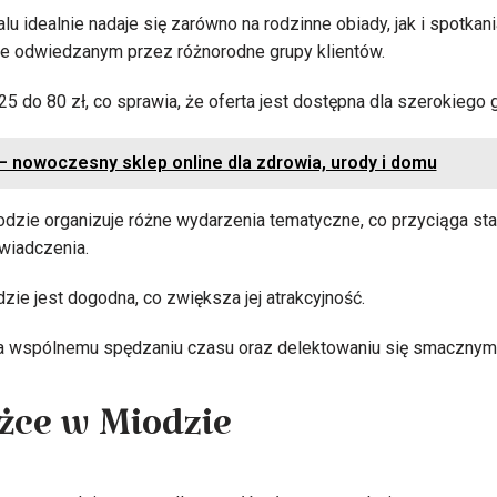
lu idealnie nadaje się zarówno na rodzinne obiady, jak i spotkan
ie odwiedzanym przez różnorodne grupy klientów.
5 do 80 zł, co sprawia, że oferta jest dostępna dla szerokiego 
 nowoczesny sklep online dla zdrowia, urody i domu
dzie organizuje różne wydarzenia tematyczne, co przyciąga sta
wiadczenia.
zie jest dogodna, co zwiększa jej atrakcyjność.
ja wspólnemu spędzaniu czasu oraz delektowaniu się smacznymi
żce w Miodzie