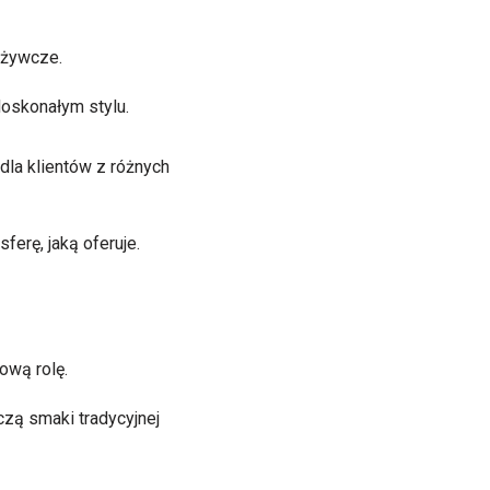
dżywcze.
doskonałym stylu.
la klientów z różnych
erę, jaką oferuje.
ową rolę.
zą smaki tradycyjnej