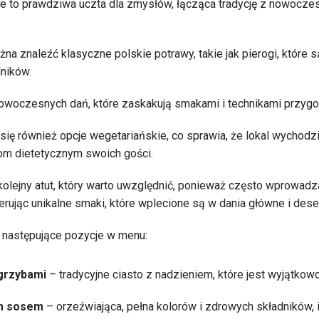
 to prawdziwa uczta dla zmysłów, łącząca tradycję z nowoczes
ożna znaleźć klasyczne polskie potrawy, takie jak pierogi, któr
dników.
nowoczesnych dań, które zaskakują smakami i technikami przygo
się również opcje wegetariańskie, co sprawia, że lokal wychodz
m dietetycznym swoich gości.
lejny atut, który warto uwzględnić, ponieważ często wprowadz
rując unikalne smaki, które wplecione są w dania główne i dese
 następujące pozycje w menu:
 grzybami
– tradycyjne ciasto z nadzieniem, które jest wyjątkow
m sosem
– orzeźwiająca, pełna kolorów i zdrowych składników, 