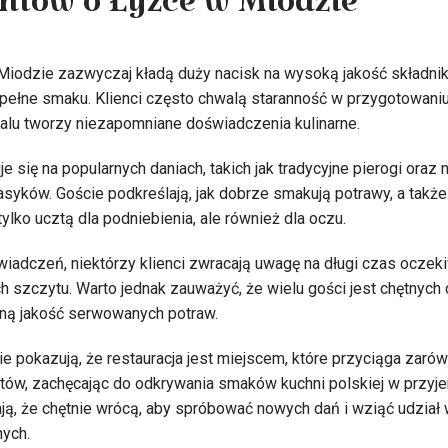
entów o Łyżce w Miodzie
Miodzie zazwyczaj kładą duży nacisk na wysoką jakość składnik
pełne smaku. Klienci często chwalą staranność w przygotowaniu
alu tworzy niezapomniane doświadczenia kulinarne.
je się na popularnych daniach, takich jak tradycyjne pierogi ora
lasyków. Goście podkreślają, jak dobrze smakują potrawy, a także
tylko ucztą dla podniebienia, ale również dla oczu.
adczeń, niektórzy klienci zwracają uwagę na długi czas oczek
 szczytu. Warto jednak zauważyć, że wielu gości jest chętnych
lną jakość serwowanych potraw.
e pokazują, że restauracja jest miejscem, które przyciąga zarów
stów, zachęcając do odkrywania smaków kuchni polskiej w przyj
ają, że chętnie wrócą, aby spróbować nowych dań i wziąć udzia
ych.