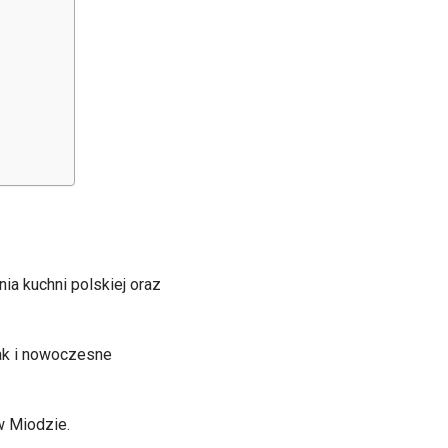
ia kuchni polskiej oraz
jak i nowoczesne
w Miodzie.