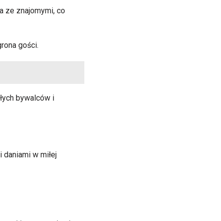
ia ze znajomymi, co
grona gości.
łych bywalców i
 daniami w miłej