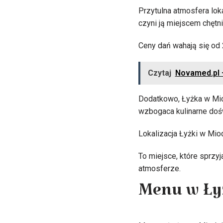
Przytulna atmosfera loka
czyni ją miejscem chętn
Ceny dań wahają się od 2
Czytaj
Novamed.pl –
Dodatkowo, Łyżka w Mio
wzbogaca kulinarne doś
Lokalizacja Łyżki w Miod
To miejsce, które sprzy
atmosferze.
Menu w Ły