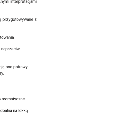
nymi interpretacjami
e są przygotowywane z
towania.
i naprzeciw
ają one potrawy
ry.
o aromatyczne.
idealna na lekką