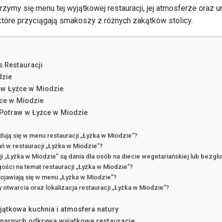
rzymy się menu tej wyjątkowej restauracji, jej atmosferze oraz
tóre przyciągają smakoszy z różnych zakątków stolicy.
s Restauracji
dzie
 w Łyżce w Miodzie
żce w Miodzie
Potraw w Łyżce w Miodzie
jdują się w menu restauracji „Łyżka w Miodzie”?
ań w restauracji „Łyżka w Miodzie”?
ji „Łyżka w Miodzie” są dania dla osób na diecie wegetariańskiej lub bezgl
 gości na temat restauracji „Łyżka w Miodzie”?
ojawiają się w menu „Łyżka w Miodzie”?
y otwarcia oraz lokalizacja restauracji „Łyżka w Miodzie”?
jątkowa kuchnia i atmosfera natury
linarnych odkrywa wyjątkowe restauracje