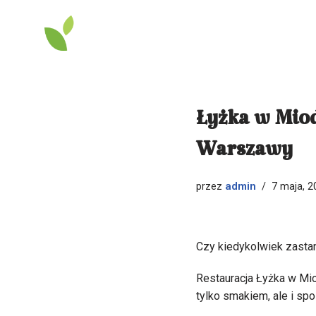
Przejdź
do
treści
Łyżka w Mio
Warszawy
admin
przez
7 maja, 2
Czy kiedykolwiek zasta
Restauracja Łyżka w Mio
tylko smakiem, ale i sp