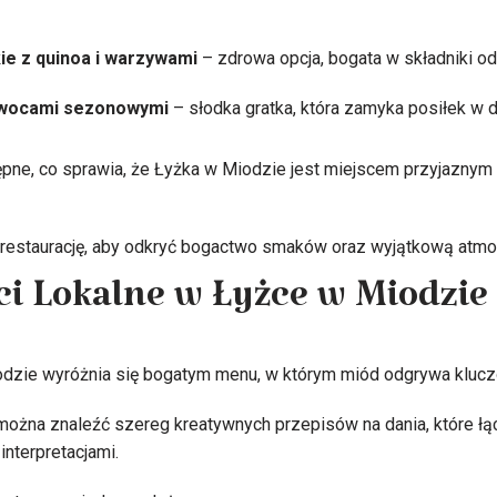
ie z quinoa i warzywami
– zdrowa opcja, bogata w składniki o
owocami sezonowymi
– słodka gratka, która zamyka posiłek w 
ne, co sprawia, że Łyżka w Miodzie jest miejscem przyjaznym d
estaurację, aby odkryć bogactwo smaków oraz wyjątkową atmosf
ci Lokalne w Łyżce w Miodzie
odzie wyróżnia się bogatym menu, w którym miód odgrywa klucz
można znaleźć szereg kreatywnych przepisów na dania, które łąc
nterpretacjami.