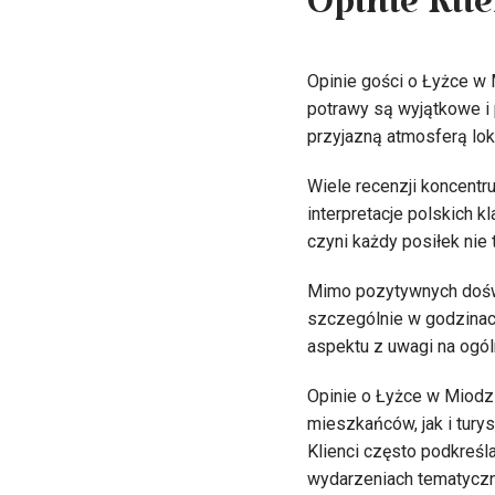
Opinie Kli
Opinie gości o Łyżce w 
potrawy są wyjątkowe i 
przyjazną atmosferą lok
Wiele recenzji koncentru
interpretacje polskich k
czyni każdy posiłek nie 
Mimo pozytywnych doświ
szczególnie w godzinach
aspektu z uwagi na ogó
Opinie o Łyżce w Miodzi
mieszkańców, jak i tury
Klienci często podkreśl
wydarzeniach tematyczn