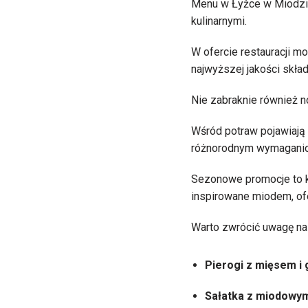
Menu w Łyżce w Miodzie
kulinarnymi.
W ofercie restauracji m
najwyższej jakości skła
Nie zabraknie również 
Wśród potraw pojawiają 
różnorodnym wymaganio
Sezonowe promocje to ko
inspirowane miodem, ofe
Warto zwrócić uwagę na
Pierogi z mięsem i
Sałatka z miodowy