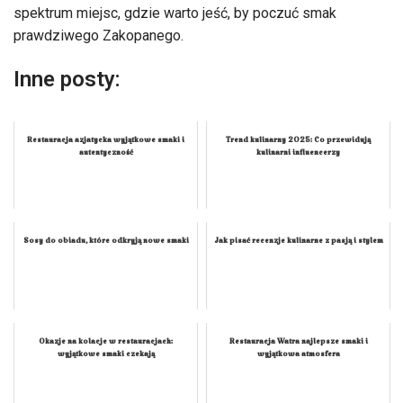
spektrum miejsc, gdzie warto jeść, by poczuć smak
prawdziwego Zakopanego.
Inne posty:
Restauracja azjatycka wyjątkowe smaki i
Trend kulinarny 2025: Co przewidują
autentyczność
kulinarni influencerzy
Sosy do obiadu, które odkryją nowe smaki
Jak pisać recenzje kulinarne z pasją i stylem
Okazje na kolacje w restauracjach:
Restauracja Watra najlepsze smaki i
wyjątkowe smaki czekają
wyjątkowa atmosfera