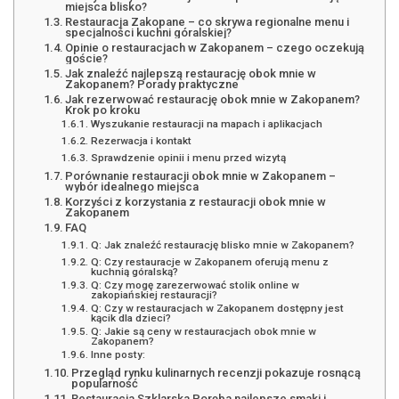
miejsca blisko?
Restauracja Zakopane – co skrywa regionalne menu i
specjalności kuchni góralskiej?
Opinie o restauracjach w Zakopanem – czego oczekują
goście?
Jak znaleźć najlepszą restaurację obok mnie w
Zakopanem? Porady praktyczne
Jak rezerwować restaurację obok mnie w Zakopanem?
Krok po kroku
Wyszukanie restauracji na mapach i aplikacjach
Rezerwacja i kontakt
Sprawdzenie opinii i menu przed wizytą
Porównanie restauracji obok mnie w Zakopanem –
wybór idealnego miejsca
Korzyści z korzystania z restauracji obok mnie w
Zakopanem
FAQ
Q: Jak znaleźć restaurację blisko mnie w Zakopanem?
Q: Czy restauracje w Zakopanem oferują menu z
kuchnią góralską?
Q: Czy mogę zarezerwować stolik online w
zakopiańskiej restauracji?
Q: Czy w restauracjach w Zakopanem dostępny jest
kącik dla dzieci?
Q: Jakie są ceny w restauracjach obok mnie w
Zakopanem?
Inne posty:
Przegląd rynku kulinarnych recenzji pokazuje rosnącą
popularność
Restauracja Szklarska Poręba najlepsze smaki i