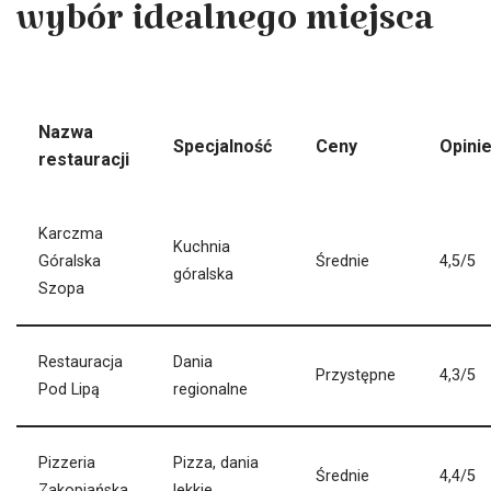
wybór idealnego miejsca
Nazwa
Specjalność
Ceny
Opini
restauracji
Karczma
Kuchnia
Góralska
Średnie
4,5/5
góralska
Szopa
Restauracja
Dania
Przystępne
4,3/5
Pod Lipą
regionalne
Pizzeria
Pizza, dania
Średnie
4,4/5
Zakopiańska
lekkie