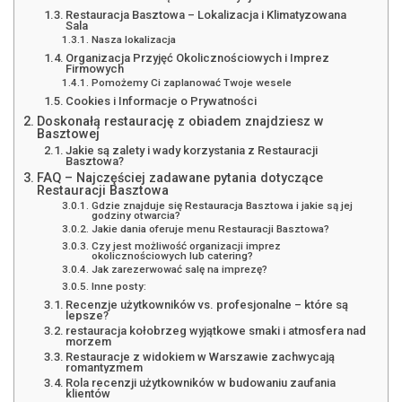
Restauracja Basztowa – Lokalizacja i Klima­t­y­z­owana
Sala
Nasza lokalizacja
Organizacja Przyjęć Okolicznościowych i Imprez
Firmowych
Pomożemy Ci zaplanować Twoje wesele
Cookies i Informacje o Prywatności
Doskonałą restaurację z obiadem znajdziesz w
Basztowej
Jakie są zalety i wady korzystania z Restauracji
Basztowa?
FAQ – Najczęściej zadawane pytania dotyczące
Restauracji Basztowa
Gdzie znajduje się Restauracja Basztowa i jakie są jej
godziny otwarcia?
Jakie dania oferuje menu Restauracji Basztowa?
Czy jest możliwość organizacji imprez
okolicznościowych lub catering?
Jak zarezerwować salę na imprezę?
Inne posty:
Recenzje użytkowników vs. profesjonalne – które są
lepsze?
restauracja kołobrzeg wyjątkowe smaki i atmosfera nad
morzem
Restauracje z widokiem w Warszawie zachwycają
romantyzmem
Rola recenzji użytkowników w budowaniu zaufania
klientów