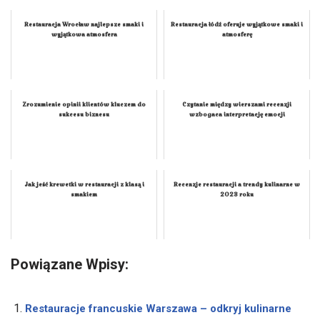
Restauracja Wrocław najlepsze smaki i
Restauracja łódź oferuje wyjątkowe smaki i
wyjątkowa atmosfera
atmosferę
Zrozumienie opinii klientów kluczem do
Czytanie między wierszami recenzji
sukcesu biznesu
wzbogaca interpretację emocji
Jak jeść krewetki w restauracji z klasą i
Recenzje restauracji a trendy kulinarne w
smakiem
2023 roku
Powiązane Wpisy:
Restauracje francuskie Warszawa – odkryj kulinarne