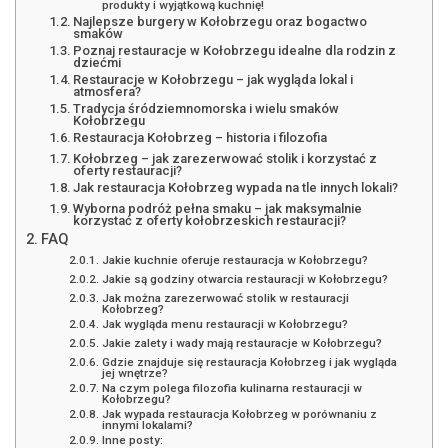
produkty i wyjątkową kuchnię!
Najlepsze burgery w Kołobrzegu oraz bogactwo
smaków
Poznaj restauracje w Kołobrzegu idealne dla rodzin z
dziećmi
Restauracje w Kołobrzegu – jak wygląda lokal i
atmosfera?
Tradycja śródziemnomorska i wielu smaków
Kołobrzegu
Restauracja Kołobrzeg – historia i filozofia
Kołobrzeg – jak zarezerwować stolik i korzystać z
oferty restauracji?
Jak restauracja Kołobrzeg wypada na tle innych lokali?
Wyborna podróż pełna smaku – jak maksymalnie
korzystać z oferty kołobrzeskich restauracji?
FAQ
Jakie kuchnie oferuje restauracja w Kołobrzegu?
Jakie są godziny otwarcia restauracji w Kołobrzegu?
Jak można zarezerwować stolik w restauracji
Kołobrzeg?
Jak wygląda menu restauracji w Kołobrzegu?
Jakie zalety i wady mają restauracje w Kołobrzegu?
Gdzie znajduje się restauracja Kołobrzeg i jak wygląda
jej wnętrze?
Na czym polega filozofia kulinarna restauracji w
Kołobrzegu?
Jak wypada restauracja Kołobrzeg w porównaniu z
innymi lokalami?
Inne posty: