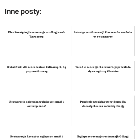
Inne posty:
Plac Konstytucji restauracje – odkryj smak
Autentyczność recenzji kluczem do zaufania
Warszawy
w e-commerce
Wskazówki dla recenzentów kulinarnych, by
Trend w recenzjach restauracji przekłada
poprawić oceny
się na wybory klientów
Restauracja azjatycka wyjątkowe smaki i
Przyjęcie urodzinowe w domu dla
autentyczność
dorosłych menu na każdą okazję
Restauracja Rzeszów najlepsze smaki i
Najlepsze recenzje restauracji: Odkryj