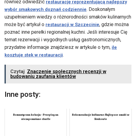
również odwiedzić
restaurację reprezentującą najlepszy
. Doskonałym
wybór smakowych doznań codziennie
uzupełnieniem wiedzy o różnorodności smaków kulinarnych
może być artykuł o
, gdzie można
restauracji w Szczecinie
poznać inne perełki regionalnej kuchni. Jeśli interesuje Cię
temat rezerwacji i wygodnych usług gastronomicznych,
przydatne informacje znajdziesz w artykule o tym,
ile
.
kosztuje stek w restauracji
Czytaj
Znaczenie społecznych recenzji w
budowaniu zaufania klientów
Inne posty:
Romantyczna kolacja - Przepisy na
Rekomendacje kulinarne: Najlepsze smaki w
niezapomniane chwile
Krakowie