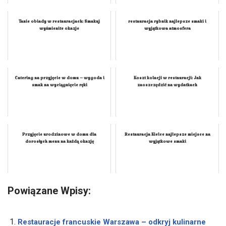
Tanie obiady w restauracjach: Smakuj
restauracja rybnik najlepsze smaki i
wyśmienite okazje
wyjątkowa atmosfera
Catering na przyjęcie w domu – wygoda i
Koszt kolacji w restauracji: Jak
smak na wyciągnięcie ręki
zaoszczędzić na wydatkach
Przyjęcie urodzinowe w domu dla
Restauracja Kielce najlepsze miejsce na
dorosłych menu na każdą okazję
wyjątkowe smaki
Powiązane Wpisy:
Restauracje francuskie Warszawa – odkryj kulinarne