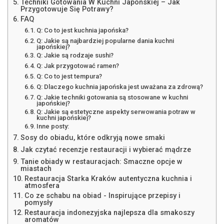
Techniki Gotowania W Kuchni Japońskiej – Jak
Przygotowuje Się Potrawy?
FAQ
Q: Co to jest kuchnia japońska?
Q: Jakie są najbardziej popularne dania kuchni
japońskiej?
Q: Jakie są rodzaje sushi?
Q: Jak przygotować ramen?
Q: Co to jest tempura?
Q: Dlaczego kuchnia japońska jest uważana za zdrową?
Q: Jakie techniki gotowania są stosowane w kuchni
japońskiej?
Q: Jakie są estetyczne aspekty serwowania potraw w
kuchni japońskiej?
Inne posty:
Sosy do obiadu, które odkryją nowe smaki
Jak czytać recenzje restauracji i wybierać mądrze
Tanie obiady w restauracjach: Smaczne opcje w
miastach
Restauracja Starka Kraków autentyczna kuchnia i
atmosfera
Co ze schabu na obiad - Inspirujące przepisy i
pomysły
Restauracja indonezyjska najlepsza dla smakoszy
aromatów