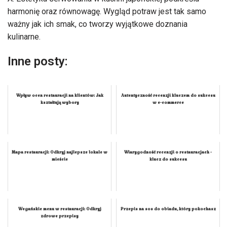
harmonię oraz równowagę. Wygląd potraw jest tak samo
ważny jak ich smak, co tworzy wyjątkowe doznania
kulinarne.
Inne posty:
Wpływ ocen restauracji na klientów: Jak
Autentyczność recenzji kluczem do sukcesu
kształtują wybory
w e-commerce
Mapa restauracji: Odkryj najlepsze lokale w
Wiarygodność recenzji o restauracjach -
mieście
klucz do sukcesu
Wegańskie menu w restauracji: Odkryj
Przepis na sos do obiadu, który pokochasz
zdrowe przepisy