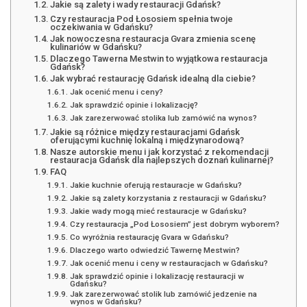
Jakie są zalety i wady restauracji Gdańsk?
Czy restauracja Pod Łososiem spełnia twoje
oczekiwania w Gdańsku?
Jak nowoczesna restauracja Gvara zmienia scenę
kulinariów w Gdańsku?
Dlaczego Tawerna Mestwin to wyjątkowa restauracja
Gdańsk?
Jak wybrać restaurację Gdańsk idealną dla ciebie?
Jak ocenić menu i ceny?
Jak sprawdzić opinie i lokalizację?
Jak zarezerwować stolika lub zamówić na wynos?
Jakie są różnice między restauracjami Gdańsk
oferującymi kuchnię lokalną i międzynarodową?
Nasze autorskie menu i jak korzystać z rekomendacji
restauracja Gdańsk dla najlepszych doznań kulinarnej?
FAQ
Jakie kuchnie oferują restauracje w Gdańsku?
Jakie są zalety korzystania z restauracji w Gdańsku?
Jakie wady mogą mieć restauracje w Gdańsku?
Czy restauracja „Pod Łososiem” jest dobrym wyborem?
Co wyróżnia restaurację Gvara w Gdańsku?
Dlaczego warto odwiedzić Tawernę Mestwin?
Jak ocenić menu i ceny w restauracjach w Gdańsku?
Jak sprawdzić opinie i lokalizację restauracji w
Gdańsku?
Jak zarezerwować stolik lub zamówić jedzenie na
wynos w Gdańsku?