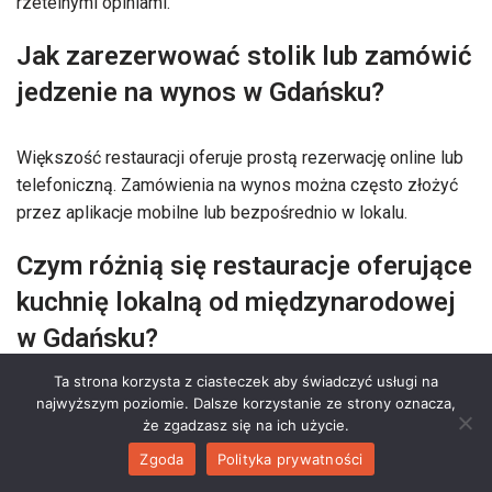
rzetelnymi opiniami.
Jak zarezerwować stolik lub zamówić
jedzenie na wynos w Gdańsku?
Większość restauracji oferuje prostą rezerwację online lub
telefoniczną. Zamówienia na wynos można często złożyć
przez aplikacje mobilne lub bezpośrednio w lokalu.
Czym różnią się restauracje oferujące
kuchnię lokalną od międzynarodowej
w Gdańsku?
Ta strona korzysta z ciasteczek aby świadczyć usługi na
Kuchnia lokalna skupia się na tradycyjnych polskich i
najwyższym poziomie. Dalsze korzystanie ze strony oznacza,
że zgadzasz się na ich użycie.
kaszubskich daniach, podkreślając regionalne smaki.
Kuchnie międzynarodowe oferują dania z całego świata i
Zgoda
Polityka prywatności
nowoczesne interpretacje.