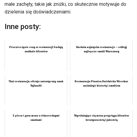
małe zachęty, takie jak zniżki, co skutecznie motywuje do
dzielenia się doświadczeniami.
Inne posty:
Przezroczyste ceny w restauracji budują
Kuchnia azjatycka restauracje – odkryj
zaufanie klientów
najlepsze smaki Warszawy
Thai restauracja oferuje autentyczny smak
Restauracja Piwnica Świdnicka Wrocław
Tajlandii
zaskakuje historią i smakiem
Z pieca i gara menu z różnorodnymi
Wyróżniające się menu przyciąga klientów
smakami
kreatywnością i jakością