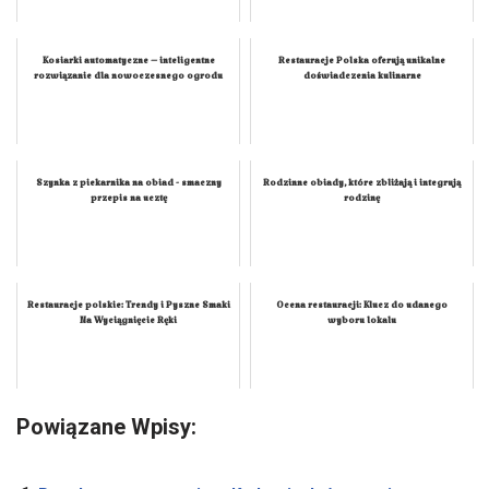
Kosiarki automatyczne – inteligentne
Restauracje Polska oferują unikalne
rozwiązanie dla nowoczesnego ogrodu
doświadczenia kulinarne
Szynka z piekarnika na obiad - smaczny
Rodzinne obiady, które zbliżają i integrują
przepis na ucztę
rodzinę
Restauracje polskie: Trendy i Pyszne Smaki
Ocena restauracji: Klucz do udanego
Na Wyciągnięcie Ręki
wyboru lokalu
Powiązane Wpisy: