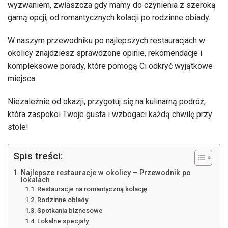
wyzwaniem, zwłaszcza gdy mamy do czynienia z szeroką
gamą opcji, od romantycznych kolacji po rodzinne obiady.
W naszym przewodniku po najlepszych restauracjach w
okolicy znajdziesz sprawdzone opinie, rekomendacje i
kompleksowe porady, które pomogą Ci odkryć wyjątkowe
miejsca.
Niezależnie od okazji, przygotuj się na kulinarną podróż,
która zaspokoi Twoje gusta i wzbogaci każdą chwilę przy
stole!
Spis treści:
Najlepsze restauracje w okolicy – Przewodnik po
lokalach
Restauracje na romantyczną kolację
Rodzinne obiady
Spotkania biznesowe
Lokalne specjały