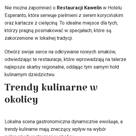
Nie można zapomnieć o
Restauracji Kawelin
w Hotelu
Esperanto, która serwuje pielmieni z serem korycińskim
oraz kartacze z cielęciną. To idealne miejsce dla tych,
którzy pragną posmakować w specjałach, które są
zakorzenione w lokalnej tradycji.
Otwórz swoje serce na odkrywanie nowych smaków,
odwiedzając te restauracje, które wprowadzają na talerze
najlepsze skarby regionalne, oddając tym samym hołd
kulinarnym dziedzictwu.
Trendy kulinarne w
okolicy
Lokalna scena gastronomiczna dynamicznie ewoluuje, a
trendy kulinarne mają znaczący wpływ na wybór