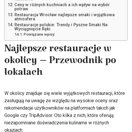
Ceny w różnych kuchniach a ich wpływ na wybór
potraw
Restauracja Wrocław najlepsze smaki i wyjątkowa
atmosfera
Restauracje polskie: Trendy i Pyszne Smaki Na
Wyciągnięcie Ręki
Powiązane wpisy:
Najlepsze restauracje w
okolicy – Przewodnik po
lokalach
W okolicy znajduje się wiele wyjątkowych restauracji, które
zasługują na uwagę ze względu na wysokie oceny oraz
rekomendacje użytkowników na platformach takich jak
Google czy TripAdvisor. Oto kilka z nich, które oferują
niezapomniane doświadczenia kulinarne w różnych
okazjach.