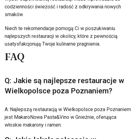
codzienności świeżość i radość z odkrywania nowych
smaków.
Niech te rekomendacje pomogą Ci w poszukiwaniu
najlepszych restauracji w okolicy, które z pewnością
usatysfakcjonują Twoje kulinarne pragnienia.
FAQ
Q: Jakie są najlepsze restauracje w
Wielkopolsce poza Poznaniem?
A: Najlepszą restauracją w Wielkopolsce poza Poznaniem
jest MakaroNowa Pasta&Vino w Gnieźnie, oferująca
włoskie makarony i ramen.