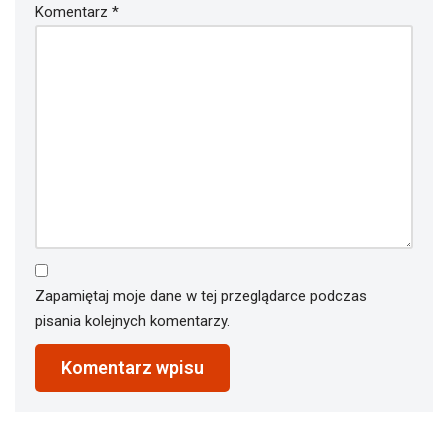
Komentarz
*
Zapamiętaj moje dane w tej przeglądarce podczas
pisania kolejnych komentarzy.