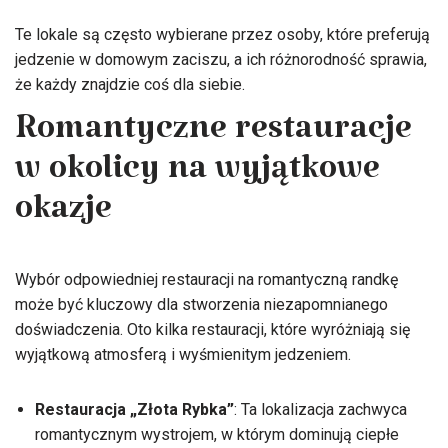
Te lokale są często wybierane przez osoby, które preferują
jedzenie w domowym zaciszu, a ich różnorodność sprawia,
że każdy znajdzie coś dla siebie.
Romantyczne restauracje
w okolicy na wyjątkowe
okazje
Wybór odpowiedniej restauracji na romantyczną randkę
może być kluczowy dla stworzenia niezapomnianego
doświadczenia. Oto kilka restauracji, które wyróżniają się
wyjątkową atmosferą i wyśmienitym jedzeniem.
Restauracja „Złota Rybka”
: Ta lokalizacja zachwyca
romantycznym wystrojem, w którym dominują ciepłe