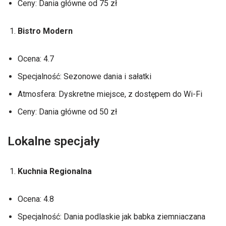
Ceny: Dania główne od 75 zł
Bistro Modern
Ocena: 4.7
Specjalność: Sezonowe dania i sałatki
Atmosfera: Dyskretne miejsce, z dostępem do Wi-Fi
Ceny: Dania główne od 50 zł
Lokalne specjały
Kuchnia Regionalna
Ocena: 4.8
Specjalność: Dania podlaskie jak babka ziemniaczana