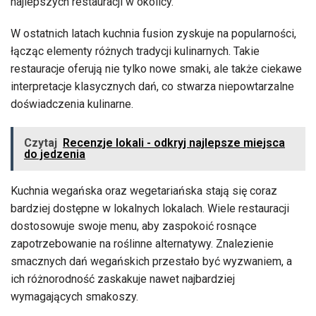
najlepszych restauracji w okolicy.
W ostatnich latach kuchnia fusion zyskuje na popularności,
łącząc elementy różnych tradycji kulinarnych. Takie
restauracje oferują nie tylko nowe smaki, ale także ciekawe
interpretacje klasycznych dań, co stwarza niepowtarzalne
doświadczenia kulinarne.
Czytaj
Recenzje lokali - odkryj najlepsze miejsca
do jedzenia
Kuchnia wegańska oraz wegetariańska stają się coraz
bardziej dostępne w lokalnych lokalach. Wiele restauracji
dostosowuje swoje menu, aby zaspokoić rosnące
zapotrzebowanie na roślinne alternatywy. Znalezienie
smacznych dań wegańskich przestało być wyzwaniem, a
ich różnorodność zaskakuje nawet najbardziej
wymagających smakoszy.