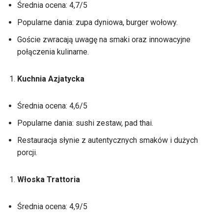
Średnia ocena: 4,7/5
Popularne dania: zupa dyniowa, burger wołowy.
Goście zwracają uwagę na smaki oraz innowacyjne
połączenia kulinarne.
Kuchnia Azjatycka
Średnia ocena: 4,6/5
Popularne dania: sushi zestaw, pad thai.
Restauracja słynie z autentycznych smaków i dużych
porcji.
Włoska Trattoria
Średnia ocena: 4,9/5