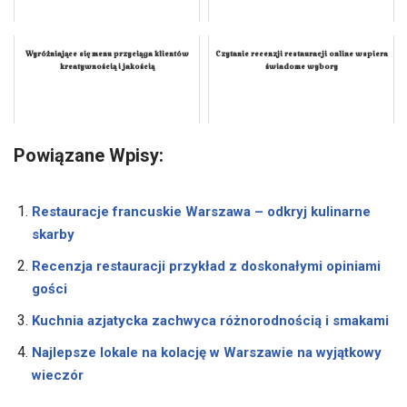
Wyróżniające się menu przyciąga klientów
Czytanie recenzji restauracji online wspiera
kreatywnością i jakością
świadome wybory
Powiązane Wpisy:
Restauracje francuskie Warszawa – odkryj kulinarne
skarby
Recenzja restauracji przykład z doskonałymi opiniami
gości
Kuchnia azjatycka zachwyca różnorodnością i smakami
Najlepsze lokale na kolację w Warszawie na wyjątkowy
wieczór