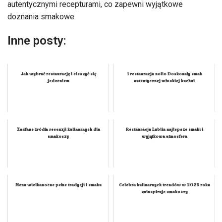
autentycznymi recepturami, co zapewni wyjątkowe
doznania smakowe.
Inne posty:
Jak wybrać restaurację i cieszyć się
1 restauracja nolio Doskonały smak
jedzeniem
autentycznej włoskiej kuchni
Zaufane źródła recenzji kulinarnych dla
Restauracja Lublin najlepsze smaki i
smakoszy
wyjątkowa atmosfera
Menu wielkanocne pełne tradycji i smaku
Celebra kulinarnych trendów w 2025 roku
zainspiruje smakoszy