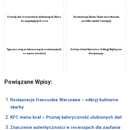
Porady dla recenzentów kulinarnych: Klucz
Restauracja Kurna Chata wrocławska
do angażujących ocen
perełka smaku i tradycji
Typowe ceny w luksusowych restauracjach:
Dobry obiad Katowice: Odkryj Najlepsze
co warto wiedzieć
Restauracje
Powiązane Wpisy:
Restauracje francuskie Warszawa – odkryj kulinarne
skarby
KFC menu kcal – Poznaj kaloryczność ulubionych dań
Znaczenie autentyczności w recenzjach dla zaufania