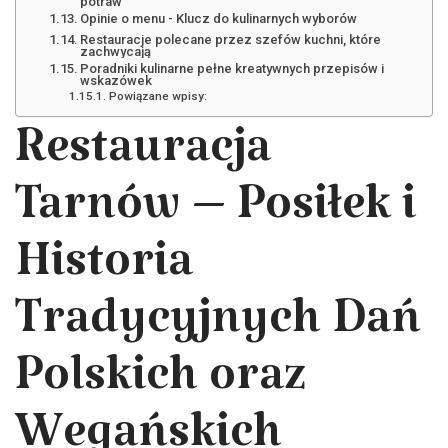
potraw
Opinie o menu - Klucz do kulinarnych wyborów
Restauracje polecane przez szefów kuchni, które
zachwycają
Poradniki kulinarne pełne kreatywnych przepisów i
wskazówek
Powiązane wpisy:
Restauracja
Tarnów – Posiłek i
Historia
Tradycyjnych Dań
Polskich oraz
Wegańskich