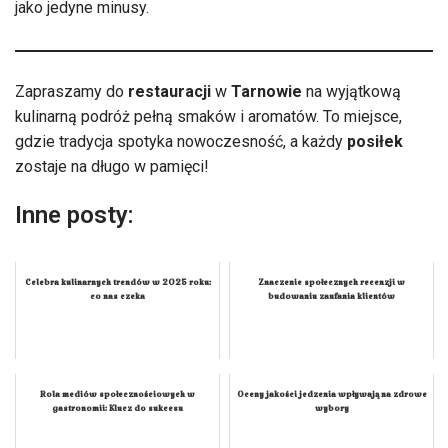
jako jedyne minusy.
Zapraszamy do
restauracji
w
Tarnowie
na wyjątkową
kulinarną podróż pełną smaków i aromatów. To miejsce,
gdzie tradycja spotyka nowoczesność, a każdy
posiłek
zostaje na długo w pamięci!
Inne posty:
Celebra kulinarnych trendów w 2025 roku:
Znaczenie społecznych recenzji w
co nas czeka
budowaniu zaufania klientów
Rola mediów społecznościowych w
Oceny jakości jedzenia wpływają na zdrowe
gastronomii: Klucz do sukcesu
wybory