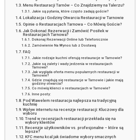
Menu Restauracji Tarnów – Co Znajdziemy na Talerzu?
Jakie są pytania, które często zadają goście?
Lokalizacja i Godziny Otwarcia Restauracji w Tarnowie
Opinie o Restauracjach Tarnowa – Co Mówią Goście?
Jak Dokonać Rezerwacji i Zamówić Posiłek w
Restauracjach Tarnowa?
Dokonaj Rezerwacji Online lub Telefonicznie
Zamówienie Na Wynos lub z Dostawą
FAQ
Jakie rodzaje kuchni oferują restauracje w Tarnowie?
Jakie są zalety i wady jedzenia w restauracjach
Tarnowa?
Jak wygląda oferta menu popularnych restauracji w
Tarnowie?
Gdzie znajdują się restauracje w Tarnowie i jakie mają
godziny otwarcia?
Co mówią klienci o restauracjach w Tarnowie?
Inne posty:
Pod Wawelem restauracja najlepsza na tradycyjną
kuchnię
Wpływ internetu na recenzje restauracji: Kluczowy dla
wyboru
Trend w recenzjach restauracji przekłada się na
wybory klientów
Recenzje użytkowników vs. profesjonalne – które są
lepsze?
KFC menu kcal jak świadome wybory smacznych