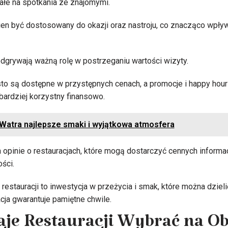
nałe na spotkania ze znajomymi.
ien być dostosowany do okazji oraz nastroju, co znacząco wpły
grywają ważną rolę w postrzeganiu wartości wizyty.
o są dostępne w przystępnych cenach, a promocje i happy hour
bardziej korzystny finansowo.
Watra najlepsze smaki i wyjątkowa atmosfera
opinie o restauracjach, które mogą dostarczyć cennych informac
ści.
stauracji to inwestycja w przeżycia i smak, które można dzielić
cja gwarantuje pamiętne chwile.
aje Restauracji Wybrać na O