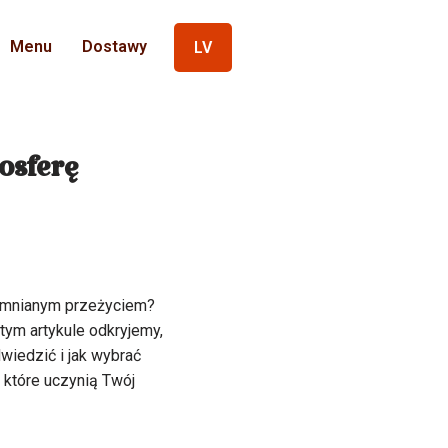
Menu
Dostawy
LV
osferę
apomnianym przeżyciem?
tym artykule odkryjemy,
wiedzić i jak wybrać
 które uczynią Twój