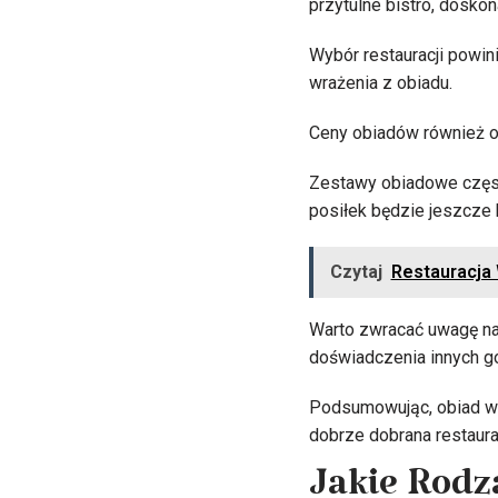
przytulne bistro, dosko
Wybór restauracji powin
wrażenia z obiadu.
Ceny obiadów również od
Zestawy obiadowe częst
posiłek będzie jeszcze 
Czytaj
Restauracja 
Warto zwracać uwagę na 
doświadczenia innych go
Podsumowując, obiad w re
dobrze dobrana restaura
Jakie Rodz