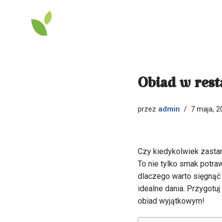
Przejdź
do
treści
Obiad w rest
admin
przez
7 maja, 2
Czy kiedykolwiek zastan
To nie tylko smak potra
dlaczego warto sięgnąć p
idealne dania. Przygotu
obiad wyjątkowym!