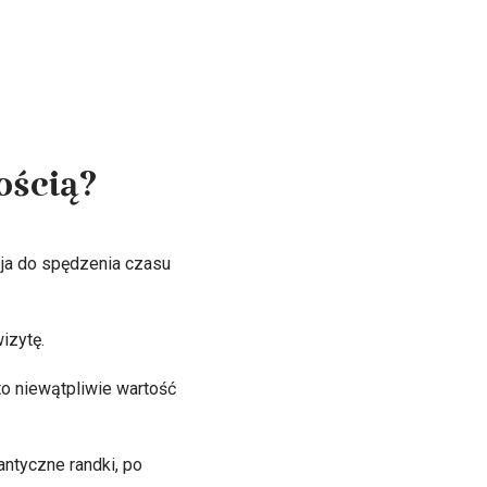
ością?
zja do spędzenia czasu
izytę.
o niewątpliwie wartość
antyczne randki, po