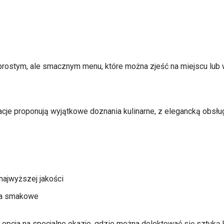
prostym, ale smacznym menu, które można zjeść na miejscu lub
acje proponują wyjątkowe doznania kulinarne, z elegancką obsł
najwyższej jakości
ia smakowe
 opcja na specjalne okazje, gdzie można delektować się sztuką k