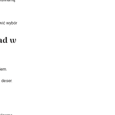
twić wybór
ad w
iem.
 deser.