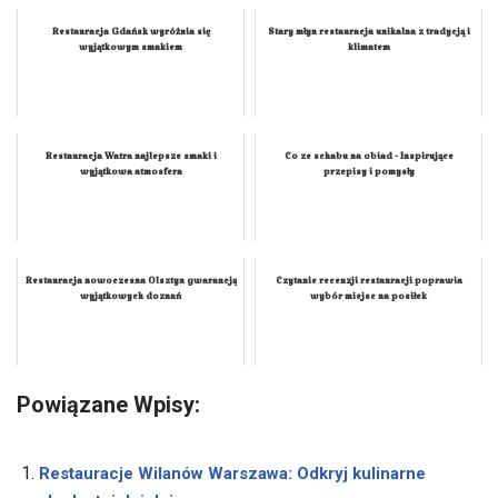
Restauracja Gdańsk wyróżnia się
Stary młyn restauracja unikalna z tradycją i
wyjątkowym smakiem
klimatem
Restauracja Watra najlepsze smaki i
Co ze schabu na obiad - Inspirujące
wyjątkowa atmosfera
przepisy i pomysły
Restauracja nowoczesna Olsztyn gwarancją
Czytanie recenzji restauracji poprawia
wyjątkowych doznań
wybór miejsc na posiłek
Powiązane Wpisy:
Restauracje Wilanów Warszawa: Odkryj kulinarne