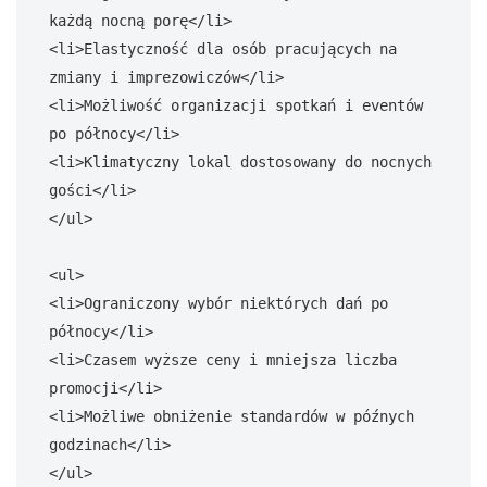
każdą nocną porę</li>

<li>Elastyczność dla osób pracujących na 
zmiany i imprezowiczów</li>

<li>Możliwość organizacji spotkań i eventów 
po północy</li>

<li>Klimatyczny lokal dostosowany do nocnych 
gości</li>

</ul>

<ul>

<li>Ograniczony wybór niektórych dań po 
północy</li>

<li>Czasem wyższe ceny i mniejsza liczba 
promocji</li>

<li>Możliwe obniżenie standardów w późnych 
godzinach</li>

</ul>
