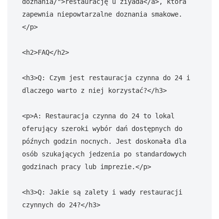
doznania/">restaurację u ziyada</a>, która 
zapewnia niepowtarzalne doznania smakowe.
</p>

<h2>FAQ</h2>

<h3>Q: Czym jest restauracja czynna do 24 i 
dlaczego warto z niej korzystać?</h3>

<p>A: Restauracja czynna do 24 to lokal 
oferujący szeroki wybór dań dostępnych do 
późnych godzin nocnych. Jest doskonała dla 
osób szukających jedzenia po standardowych 
godzinach pracy lub imprezie.</p>

<h3>Q: Jakie są zalety i wady restauracji 
czynnych do 24?</h3>
