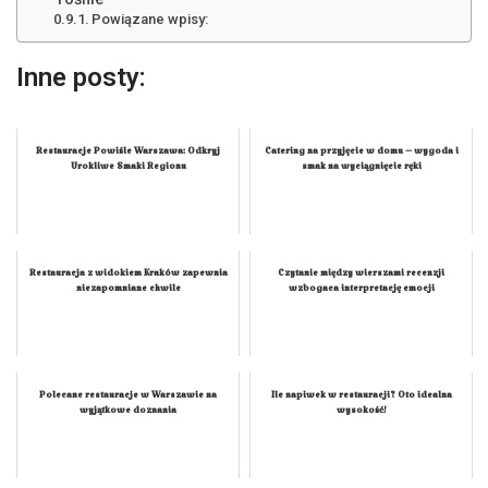
Powiązane wpisy:
Inne posty:
Restauracje Powiśle Warszawa: Odkryj
Catering na przyjęcie w domu – wygoda i
Urokliwe Smaki Regionu
smak na wyciągnięcie ręki
Restauracja z widokiem Kraków zapewnia
Czytanie między wierszami recenzji
niezapomniane chwile
wzbogaca interpretację emocji
Polecane restauracje w Warszawie na
Ile napiwek w restauracji? Oto idealna
wyjątkowe doznania
wysokość!