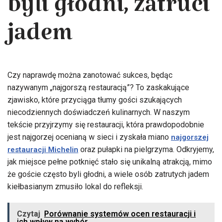
byli głodni, zatruci
jadem
Czy naprawdę można zanotować sukces, będąc
nazywanym „najgorszą restauracją”? To zaskakujące
zjawisko, które przyciąga tłumy gości szukających
niecodziennych doświadczeń kulinarnych. W naszym
tekście przyjrzymy się restauracji, która prawdopodobnie
jest najgorzej ocenianą w sieci i zyskała miano
najgorszej
oraz pułapki na pielgrzyma. Odkryjemy,
restauracji Michelin
jak miejsce pełne potknięć stało się unikalną atrakcją, mimo
że goście często byli głodni, a wiele osób zatrutych jadem
kiełbasianym zmusiło lokal do refleksji.
Czytaj
Porównanie systemów ocen restauracji i
ich wpływ na wybór