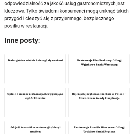
odpowiedzialność za jakość usług gastronomicznych jest
kluczowa. Tylko świadomi konsumenci mogą uniknąć takich
przygód i cieszyć się z przyjemnego, bezpiecznego
posiłku w restauracji.
Inne posty:
Tanio zjeść na mieście i cieszyć się smakami
Restauracje Plac Bankowy: Odkryj
Wyjątkowe Smaki Warszawy
Opinie o menu w restauracjach wpływają na
Najczęściej wybierane kuchnie w Polsce –
wybór klientów
Nowoczesne trendy i inspiracje
Jak jeść krewetki w restauracji z klasą i
Restauracje Powiśle Warszawa: Odkryj
smakiem
Urokliwe Smaki Regionu