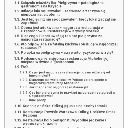
Książulo miażdży Bar Pielgrzyma – patologiczna
gastronomia na turyście
Inflacja lubi się utrwalać – restauracja zaczyna się
niepozornie, a potem…
Jest lepiej, niż się spodziewałem, kiedy lokal zaczął się
zapełniać
Ocena jest adekwatna – najgorsza restauracja w
Częstochowie i restauracja w Krynicy Morskiej
Dlaczego klienci uważają ten bar pielgrzyma za
najgorszą restaurację?
Kto odpowiada za fatalną kuchnię i obsługę w najgorszej
restauracji?
Pułapka na pielgrzyma – czy warto ryzykować wizytę?
Podsumowanie: najgorsza restauracja Michelin i jej
miejsce w świecie gastronomii
FAQ
Czym jest najgorsza restauracja i czym różni się od
innych lokali?
Dlaczego tak wiele lokali w Polsce zbiera opinie o
najgorszej restauracji Michelin?
Jak rozpoznać najgorszą restaurację?
Czy bar pielgrzyma to przykład najgorszej restauracji w
Częstochowie?
Inne posty:
Kuchnia chińska: Odkryj jej unikalne cechy i smaki
Restauracje Powiśle Warszawa: Odkryj Urokliwe Smaki
Regionu
Restauracja koło pensjonatu Wygodne jedzenie i
wypoczynek razem