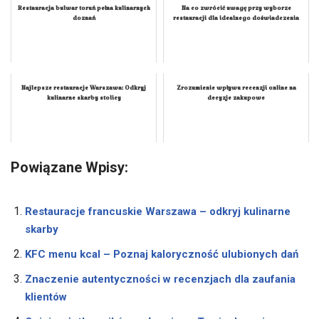
Restauracja bulwar toruń pełna kulinarnych
Na co zwrócić uwagę przy wyborze
doznań
restauracji dla idealnego doświadczenia
Najlepsze restauracje Warszawa: Odkryj
Zrozumienie wpływu recenzji online na
kulinarne skarby stolicy
decyzje zakupowe
Powiązane Wpisy:
Restauracje francuskie Warszawa – odkryj kulinarne
skarby
KFC menu kcal – Poznaj kaloryczność ulubionych dań
Znaczenie autentyczności w recenzjach dla zaufania
klientów