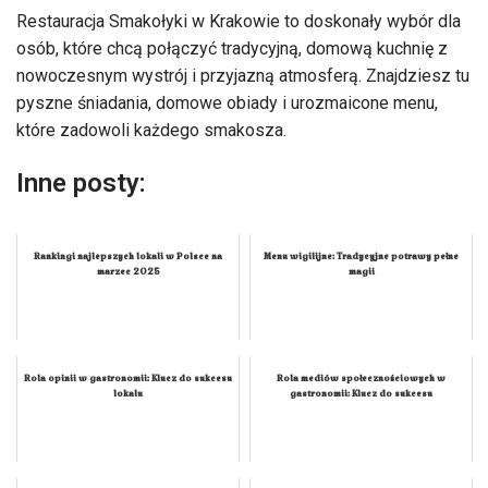
Restauracja Smakołyki w Krakowie to doskonały wybór dla
osób, które chcą połączyć tradycyjną, domową kuchnię z
nowoczesnym wystrój i przyjazną atmosferą. Znajdziesz tu
pyszne śniadania, domowe obiady i urozmaicone menu,
które zadowoli każdego smakosza.
Inne posty:
Rankingi najlepszych lokali w Polsce na
Menu wigilijne: Tradycyjne potrawy pełne
marzec 2025
magii
Rola opinii w gastronomii: Klucz do sukcesu
Rola mediów społecznościowych w
lokalu
gastronomii: Klucz do sukcesu