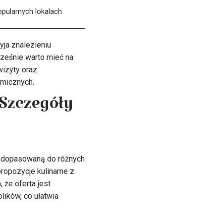
opularnych lokalach
yja znalezieniu
cześnie warto mieć na
izyty oraz
omicznych.
 Szczegóły
ą dopasowaną do różnych
ropozycje kulinarne z
 że oferta jest
lików, co ułatwia