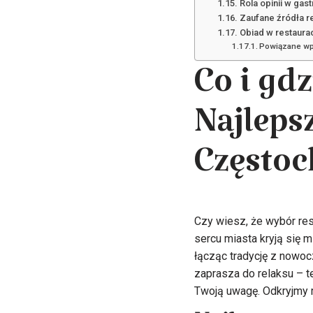
Rola opinii w gas
Zaufane źródła r
Obiad w restaurac
Powiązane wp
Co i gd
Najleps
Częstoc
Czy wiesz, że wybór res
sercu miasta kryją się m
łącząc tradycję z nowocz
zaprasza do relaksu – t
Twoją uwagę. Odkryjmy r