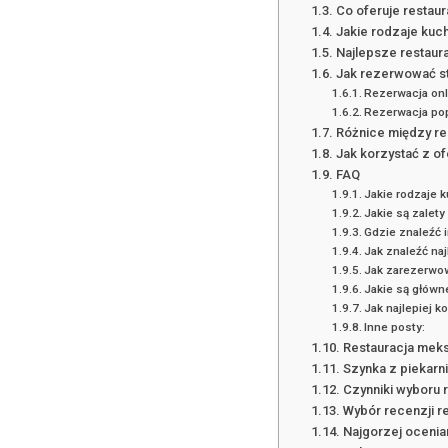
Co oferuje restau
Jakie rodzaje kuc
Najlepsze restaura
Jak rezerwować st
Rezerwacja onl
Rezerwacja pop
Różnice między re
Jak korzystać z of
FAQ
Jakie rodzaje 
Jakie są zalety
Gdzie znaleźć 
Jak znaleźć na
Jak zarezerwow
Jakie są główn
Jak najlepiej k
Inne posty:
Restauracja mek
Szynka z piekarn
Czynniki wyboru r
Wybór recenzji r
Najgorzej ocenia