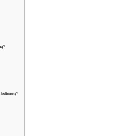
ną?
 kulinarną?