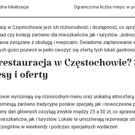
dna lokalizacja
Ograniczona liczba miejsc w p
cji w Częstochowie jest ich różnorodność i dostępność, co sprz
iad czy kolację zarówno dla mieszkańców, jak i turystów. Jedno
enia związane z obsługą i miejscami. Świadome zaplanowanie w
ych gości pozwoli w pełni cieszyć się ofertą tych lokali gastron
 restauracja w Częstochowie?
sy i oferty
owie wyróżniają się różnorodnym menu oraz unikalną atmosfer
ominują zarówno tradycyjne polskie specjały, jak i nowoczesne p
eny dań głównych oscylują zwykle między 25 a 50 zł, co sprawia,
ieszkańców, jak i turystów. Lokale te umożliwiają rezerwacje sto
czególnie w weekendy i podczas specjalnych wydarzeń.