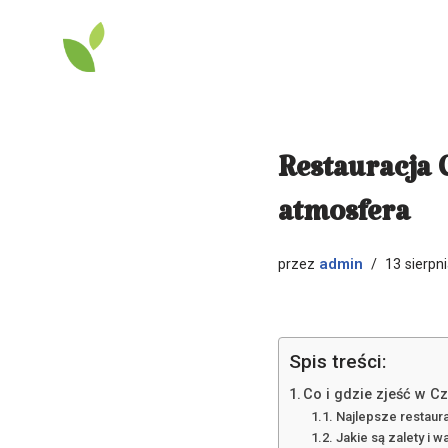
Przejdź
do
treści
Restauracja 
atmosfera
admin
przez
13 sierpn
Spis treści:
Co i gdzie zjeść w C
Najlepsze restaur
Jakie są zalety i 