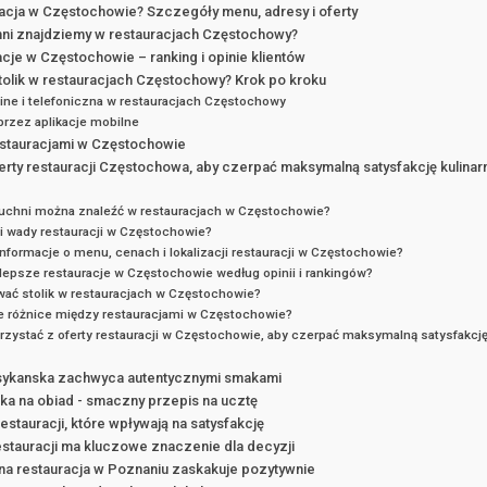
racja w Częstochowie? Szczegóły menu, adresy i oferty
hni znajdziemy w restauracjach Częstochowy?
cje w Częstochowie – ranking i opinie klientów
olik w restauracjach Częstochowy? Krok po kroku
ine i telefoniczna w restauracjach Częstochowy
rzez aplikacje mobilne
stauracjami w Częstochowie
erty restauracji Częstochowa, aby czerpać maksymalną satysfakcję kulinar
kuchni można znaleźć w restauracjach w Częstochowie?
 i wady restauracji w Częstochowie?
informacje o menu, cenach i lokalizacji restauracji w Częstochowie?
jlepsze restauracje w Częstochowie według opinii i rankingów?
ać stolik w restauracjach w Częstochowie?
e różnice między restauracjami w Częstochowie?
orzystać z oferty restauracji w Częstochowie, aby czerpać maksymalną satysfakcję
sykanska zachwyca autentycznymi smakami
ika na obiad - smaczny przepis na ucztę
estauracji, które wpływają na satysfakcję
estauracji ma kluczowe znaczenie dla decyzji
na restauracja w Poznaniu zaskakuje pozytywnie