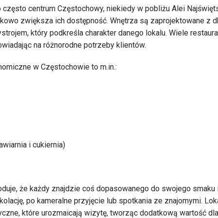
to często centrum Częstochowy, niekiedy w pobliżu Alei Najświęt
atkowo zwiększa ich dostępność. Wnętrza są zaprojektowane z d
trojem, który podkreśla charakter danego lokalu. Wiele restaurac
owiadając na różnorodne potrzeby klientów.
nomiczne w Częstochowie to m.in.:
iarnia i cukiernia)
oduje, że każdy znajdzie coś dopasowanego do swojego smaku i
kolację, po kameralne przyjęcie lub spotkania ze znajomymi. Lok
czne, które urozmaicają wizytę, tworząc dodatkową wartość dla