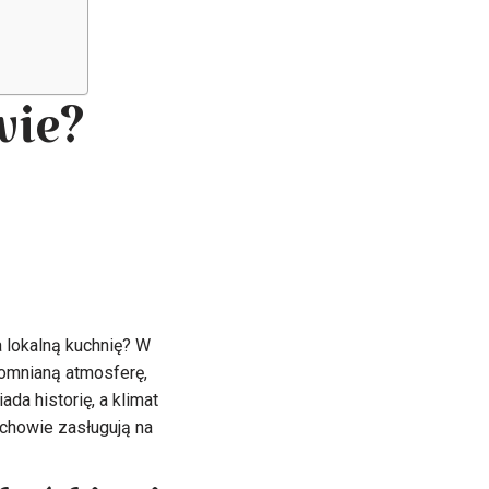
wie?
 lokalną kuchnię? W
apomnianą atmosferę,
da historię, a klimat
chowie zasługują na