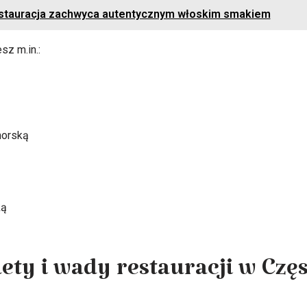
tauracja zachwyca autentycznym włoskim smakiem
sz m.in.:
morską
ką
lety i wady restauracji w Cz