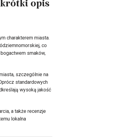
krótki opis
nym charakterem miasta.
śródziemnomorskiej, co
lko bogactwem smaków,
miasta, szczególnie na
. Oprócz standardowych
odkreślają wysoką jakość
cia, a także recenzje
temu lokalna