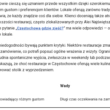
owie cieszą się uznaniem przede wszystkim dzięki szerokiemu
 gustom i preferencjom klientów. Lokale oferują zarówno tradyc
awia, że każdy znajdzie coś dla siebie. Klienci doceniają także at
szości restauracji, często zlokalizowanych przy Alei Najświętsz
e pytanie „
” ma wiele odpowiedzi — 
Częstochowa gdzie zjeść?
 lokale.
 niedogodności bywają punktem krytyki. Niektóre restauracje zma
amówienie, co potrafi popsuć ogólne wrażenia z wizyty. Ograni
rudnia spontaniczne wyjścia, zwłaszcza w weekendy lub podcza
skazują, że choć restauracje w Częstochowie oferują wiele kulin
rwować stolik z wyprzedzeniem.
Wady
powiadający różnym gustom
Długi czas oczekiwania na za