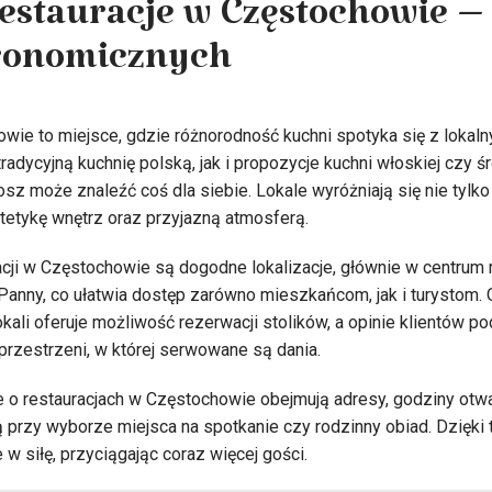
restauracje w Częstochowie – 
tronomicznych
wie to miejsce, gdzie różnorodność kuchni spotyka się z lokal
radycyjną kuchnię polską, jak i propozycje kuchni włoskiej czy 
sz może znaleźć coś dla siebie. Lokale wyróżniają się nie ty
stetykę wnętrz oraz przyjazną atmosferą.
ji w Częstochowie są dogodne lokalizacje, głównie w centrum 
 Panny, co ułatwia dostęp zarówno mieszkańcom, jak i turystom
okali oferuje możliwość rezerwacji stolików, a opinie klientów p
 przestrzeni, w której serwowane są dania.
o restauracjach w Częstochowie obejmują adresy, godziny otwar
ą przy wyborze miejsca na spotkanie czy rodzinny obiad. Dzięki 
 w siłę, przyciągając coraz więcej gości.