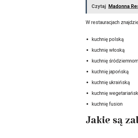
Czytaj
Madonna Res
W restauracjach znajdzie
kuchnię polską
kuchnię włoską
kuchnię śródziemno
kuchnię japońską
kuchnię ukraińską
kuchnię wegetariańs
kuchnię fusion
Jakie są za