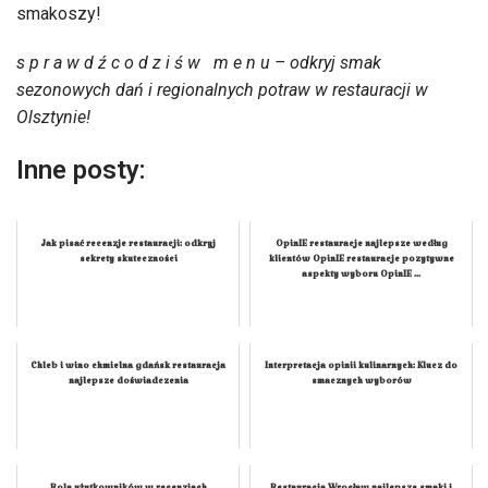
smakoszy!
s p r a w d ź c o d z i ś w m e n u – odkryj smak
sezonowych dań i regionalnych potraw w restauracji w
Olsztynie!
Inne posty:
Jak pisać recenzje restauracji: odkryj
OpinIE restauracje najlepsze według
sekrety skuteczności
klientów OpinIE restauracje pozytywne
aspekty wyboru OpinIE ...
Chleb i wino chmielna gdańsk restauracja
Interpretacja opinii kulinarnych: Klucz do
najlepsze doświadczenia
smacznych wyborów