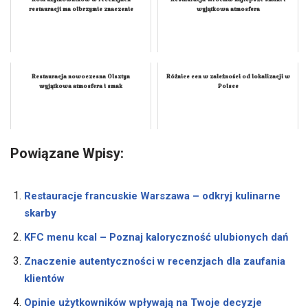
Rola użytkowników w recenzjach
Restauracja Wrocław najlepsze smaki i
restauracji ma olbrzymie znaczenie
wyjątkowa atmosfera
Restauracja nowoczesna Olsztyn
Różnice cen w zależności od lokalizacji w
wyjątkowa atmosfera i smak
Polsce
Powiązane Wpisy:
Restauracje francuskie Warszawa – odkryj kulinarne
skarby
KFC menu kcal – Poznaj kaloryczność ulubionych dań
Znaczenie autentyczności w recenzjach dla zaufania
klientów
Opinie użytkowników wpływają na Twoje decyzje