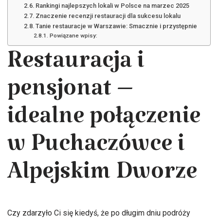
Rankingi najlepszych lokali w Polsce na marzec 2025
Znaczenie recenzji restauracji dla sukcesu lokalu
Tanie restauracje w Warszawie: Smacznie i przystępnie
Powiązane wpisy:
Restauracja i
pensjonat –
idealne połączenie
w Puchaczówce i
Alpejskim Dworze
Czy zdarzyło Ci się kiedyś, że po długim dniu podróży