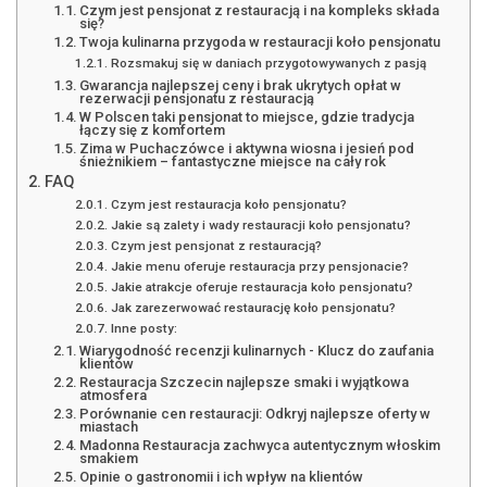
Czym jest pensjonat z restauracją i na kompleks składa
się?
Twoja kulinarna przygoda w restauracji koło pensjonatu
Rozsmakuj się w daniach przygotowywanych z pasją
Gwarancja najlepszej ceny i brak ukrytych opłat w
rezerwacji pensjonatu z restauracją
W Polscen taki pensjonat to miejsce, gdzie tradycja
łączy się z komfortem
Zima w Puchaczówce i aktywna wiosna i jesień pod
śnieżnikiem – fantastyczne miejsce na cały rok
FAQ
Czym jest restauracja koło pensjonatu?
Jakie są zalety i wady restauracji koło pensjonatu?
Czym jest pensjonat z restauracją?
Jakie menu oferuje restauracja przy pensjonacie?
Jakie atrakcje oferuje restauracja koło pensjonatu?
Jak zarezerwować restaurację koło pensjonatu?
Inne posty:
Wiarygodność recenzji kulinarnych - Klucz do zaufania
klientów
Restauracja Szczecin najlepsze smaki i wyjątkowa
atmosfera
Porównanie cen restauracji: Odkryj najlepsze oferty w
miastach
Madonna Restauracja zachwyca autentycznym włoskim
smakiem
Opinie o gastronomii i ich wpływ na klientów