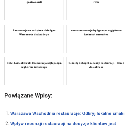
gastronomii
roku
Restauracje na rodzinne obiady w
sowa restauracja bydgoszcz wyjątkowa
Warszawie dla każdego
kuchnia i atmosfera
Hotel Łazienkowski Restauracja najlepszym
Sekrety dobrych recenzji restauracji – klucz
wyborem kulinarnym
do sukcesu
Powiązane Wpisy:
Warszawa Wschodnia restauracje: Odkryj lokalne smaki
Wpływ recenzji restauracji na decyzje klientów jest