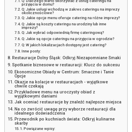
Q: Dlaczego warto skorzystać z usług cateringu na
przyjęcia w domu?
Q: Jakie usługi wchodzą w zakres cateringu na imprezy
okolicznościowe?
Q: Jakie opcje menu oferuje catering na różne imprezy?
Q: Jakie są koszty cateringu na urodziny lub inne
imprezy?
Q: Jak wybrać odpowiednią firmę cateringową?
Q: Jakie są opcje cateringu na przyjęcia w ogrodzie?
Q: W jakich lokalizacjach dostępny jest catering?
Inne posty:
Restauracje Dolny Śląsk: Odkryj Niezapomniane Smaki
Spotkanie biznesowe w restauracji: Klucz do sukcesu
Ekonomiczne Obiady w Centrum: Smaczne i Tanie
Opcje
Okazje na kolacje w restauracjach - wyjątkowe
chwile czekają
Przykładowe menu na uroczysty obiad z
wyjątkowymi daniami
Jak oceniać restauracje by znaleźć najlepsze miejsca
Na co zwrócić uwagę przy wyborze restauracji dla
idealnego doświadczenia
Przewodnik po kuchniach świata: Odkryj kulinarne
skarby
Powiązane wpisy: