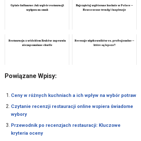
Opinie kulinarne: Jak wybór restauracji
Najczęściej wybierane kuchnie w Polsce –
wpływa na smak
Nowoczesne trendy i inspiracje
Restauracja z widokiem Kraków zapewnia
Recenzje użytkowników vs. profesjonalne –
niezapomniane chwile
które są lepsze?
Powiązane Wpisy:
Ceny w różnych kuchniach a ich wpływ na wybór potraw
Czytanie recenzji restauracji online wspiera świadome
wybory
Przewodnik po recenzjach restauracji: Kluczowe
kryteria oceny