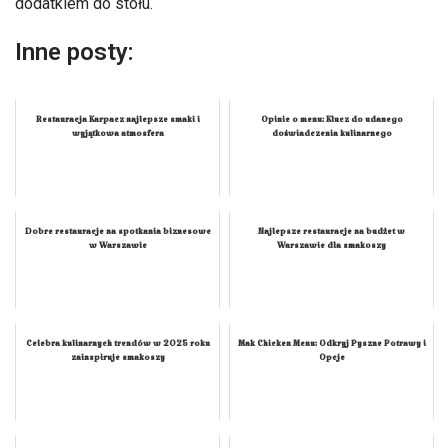
dodatkiem do stołu.
Inne posty:
Restauracja Karpacz najlepsze smaki i
Opinie o menu: Klucz do udanego
wyjątkowa atmosfera
doświadczenia kulinarnego
Dobre restauracje na spotkania biznesowe
Najlepsze restauracje na budżet w
w Warszawie
Warszawie dla smakoszy
Celebra kulinarnych trendów w 2025 roku
Mak Chicken Menu: Odkryj Pyszne Potrawy i
zainspiruje smakoszy
Opcje