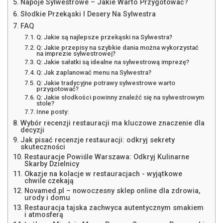
Napoje Sylwestrowe – Jakie Warto Przygotować?
Słodkie Przekąski I Desery Na Sylwestra
FAQ
Q: Jakie są najlepsze przekąski na Sylwestra?
Q: Jakie przepisy na szybkie dania można wykorzystać
na imprezie sylwestrowej?
Q: Jakie sałatki są idealne na sylwestrową imprezę?
Q: Jak zaplanować menu na Sylwestra?
Q: Jakie tradycyjne potrawy sylwestrowe warto
przygotować?
Q: Jakie słodkości powinny znaleźć się na sylwestrowym
stole?
Inne posty:
Wybór recenzji restauracji ma kluczowe znaczenie dla
decyzji
Jak pisać recenzje restauracji: odkryj sekrety
skuteczności
Restauracje Powiśle Warszawa: Odkryj Kulinarne
Skarby Dzielnicy
Okazje na kolacje w restauracjach - wyjątkowe
chwile czekają
Novamed.pl – nowoczesny sklep online dla zdrowia,
urody i domu
Restauracja tajska zachwyca autentycznym smakiem
i atmosferą