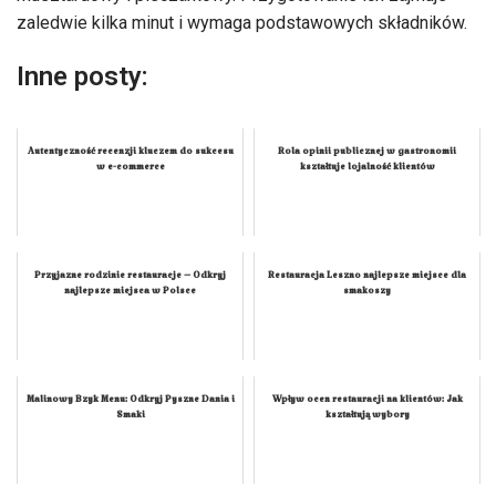
zaledwie kilka minut i wymaga podstawowych składników.
Inne posty:
Autentyczność recenzji kluczem do sukcesu
Rola opinii publicznej w gastronomii
w e-commerce
kształtuje lojalność klientów
Przyjazne rodzinie restauracje – Odkryj
Restauracja Leszno najlepsze miejsce dla
najlepsze miejsca w Polsce
smakoszy
Malinowy Bzyk Menu: Odkryj Pyszne Dania i
Wpływ ocen restauracji na klientów: Jak
Smaki
kształtują wybory