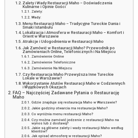
Zalety i Wady Restauracji Maho – Doświadczenia
Kulinarne i Opinie Gości
Zalety:
Wady:
Menu Restauracji Maho – Tradycyjne Tureckie Dania i
Smaki Istambułu
Lokalizacja i Atmosfera w Restauracji Maho – Komfort i
Orient w Warszawie
Atrakcje i Udogodnienia w Restauracji Maho
Jak Zamówić w Restauracji Maho? Przewodnik po
Zamówieniach Online, Telefonicznych i Na Miejscu
Zamówienie Online
Zamówienie Telefoniczne
Zamówienie Na Miejscu
Czy Restauracja Maho Przewyższa Inne Tureckie
Lokale w Warszawie?
Wykorzystanie Atutów Restauracji Maho w Codziennych
i Wyjątkowych Okazjach
FAQ – Najczęściej Zadawane Pytania o Restaurację
Maho
Gdzie znajduje się restauracja Maho w Warszawie?
Jakie godziny otwarcia ma restauracja Maho?
Co wyróżnia menu restauracji Maho?
Czy można zamówić jedzenie z restauracji Maho na
wynos lub z dostawą?
Jakie są główne zalety i wady restauracji Maho według
klientów?
Jak opisać atmosferę w restauracji Maho?