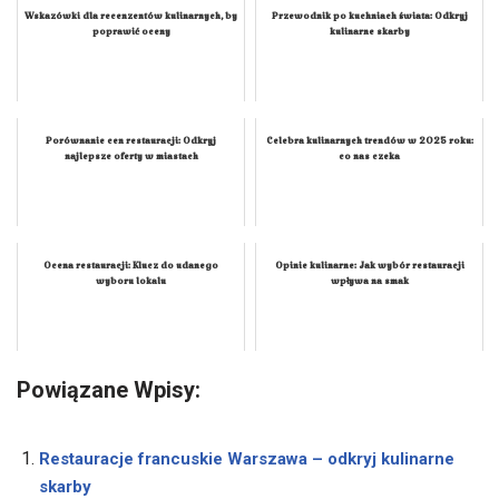
Wskazówki dla recenzentów kulinarnych, by
Przewodnik po kuchniach świata: Odkryj
poprawić oceny
kulinarne skarby
Porównanie cen restauracji: Odkryj
Celebra kulinarnych trendów w 2025 roku:
najlepsze oferty w miastach
co nas czeka
Ocena restauracji: Klucz do udanego
Opinie kulinarne: Jak wybór restauracji
wyboru lokalu
wpływa na smak
Powiązane Wpisy:
Restauracje francuskie Warszawa – odkryj kulinarne
skarby