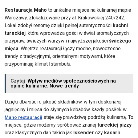
Restauracja Maho
to unikalne miejsce na kulinarnej mapie
Warszawy, zlokalizowane przy al. Krakowskiej 240/242.
Lokal zdobył renomę dzięki pełnej autentyczności
kuchni
tureckiej
, która wprowadza gości w świat aromatycznych
przypraw, świeżych warzyw i najwyższej jakości
świeżego
mięsa
. Wnętrze restauracji łączy modne, nowoczesne
trendy z tradycyjnymi, orientalnymi motywami, które
przypominają klimat Istambułu.
Czytaj
Wpływ mediów społecznościowych na
opinie kulinarne: Nowe trendy
Dzięki dbałości o jakość składników, w tym doskonałej
jagnięciny i mięsa do słynnych kebabów, każdy posiłek w
staje się prawdziwą podróżą kulinarną. To
Maho restauracji
miejsce, gdzie możemy spróbować znanej
tureckiej pizzy
oraz klasycznych dań takich jak
Iskender
czy
kasarlı