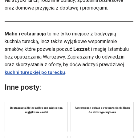
Na szybki lunch, rodzinne obiady, spotkania biznesowe
oraz domowe przyjęcia z dostawą i promocjami.
Maho restauracja
to nie tylko miejsce z tradycyjną
kuchnią turecką, lecz także wyjątkowe wspomnienie
smaków, które pozwala poczuć
Lezzet
i magię Istambułu
bez opuszczania Warszawy. Zapraszamy do odwiedzin
oraz skorzystania z oferty, by doświadczyć prawdziwej
.
kuchni tureckiej po turecku
Inne posty:
Restauracja Kielce najlepsze miejsce na
Autentyczne opinie o restauracjach: Klucz
wyjątkowe smaki
do dobrego wyboru