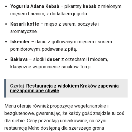
Yogurtlu Adana Kebab
– pikantny
kebab
z mielonym
mięsem baranim, z dodatkiem jogurtu.
Kasarlı kofte
– mięso z serem, soczyste i
aromatyczne.
Iskender
– danie z grillowanym mięsem i sosem
pomidorowym, podawane z pitą.
Baklava
– słodki
deser
z orzechami i miodem,
klasyczne wspomnienie smaków Turcji.
Czytaj
Restauracja z widokiem Kraków zapewnia
niezapomniane chwile
Menu oferuje również propozycje wegetariańskie i
bezglutenowe, gwarantując, że każdy gość znajdzie tu coś
dla siebie. Ceny pozostają umiarkowane, co czyni
restaurację Maho dostępną dla szerszego grona