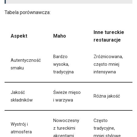
Tabela porównawcza:
Inne tureckie
Aspekt
Maho
restauracje
Bardzo
Zróżnicowana,
Autentyczność
wysoka,
często mniej
smaku
tradycyjna
intensywna
Jakość
Świeże mięso
Różna jakość
składników
i warzywa
Nowoczesny
Często
Wystrój i
z tureckimi
tradycyjne,
atmosfera
akcentami
mniej stylowe