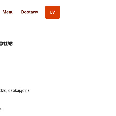
Menu
Dostawy
LV
kowe
dze, czekając na
e.