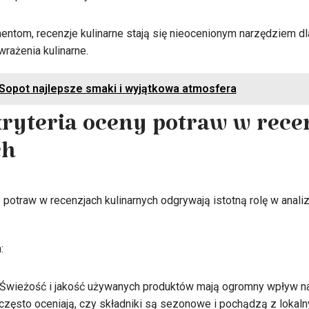
tom, recenzje kulinarne stają się nieocenionym narzędziem dl
rażenia kulinarne.
Sopot najlepsze smaki i wyjątkowa atmosfera
ryteria oceny potraw w rece
ch
 potraw w recenzjach kulinarnych odgrywają istotną rolę w anal
:
 Świeżość i jakość używanych produktów mają ogromny wpływ 
często oceniają, czy składniki są sezonowe i pochądzą z lokaln