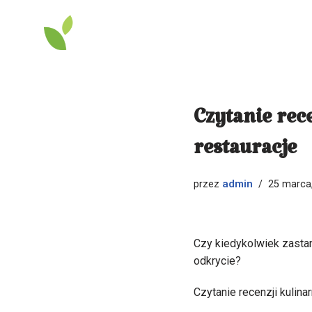
Przejdź
do
treści
Czytanie rec
restauracje
admin
przez
25 marca
Czy kiedykolwiek zastan
odkrycie?
Czytanie recenzji kulin