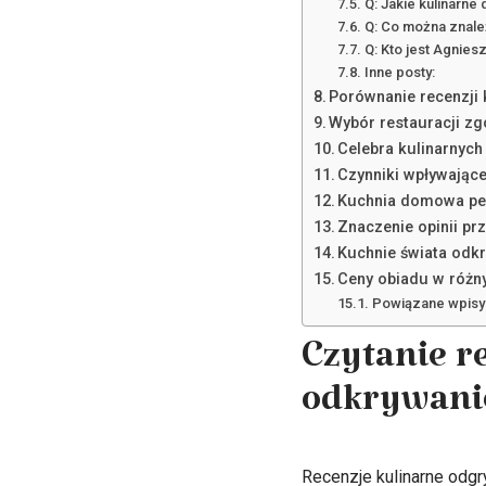
Q: Jakie kulinarne
Q: Co można znaleź
Q: Kto jest Agnies
Inne posty:
Porównanie recenzji k
Wybór restauracji zg
Celebra kulinarnych
Czynniki wpływając
Kuchnia domowa pełn
Znaczenie opinii pr
Kuchnie świata odk
Ceny obiadu w różny
Powiązane wpisy
Czytanie r
odkrywanie
Recenzje kulinarne odgr