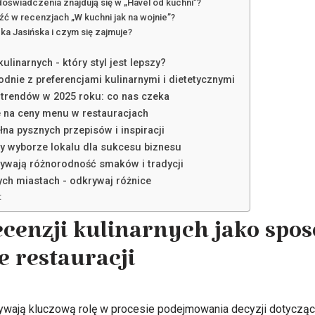
 doświadczenia znajdują się w „Havel od kuchni”?
ć w recenzjach „W kuchni jak na wojnie”?
zka Jasińska i czym się zajmuje?
ulinarnych - który styl jest lepszy?
odnie z preferencjami kulinarnymi i dietetycznymi
 trendów w 2025 roku: co nas czeka
e na ceny menu w restauracjach
a pysznych przepisów i inspiracji
zy wyborze lokalu dla sukcesu biznesu
rywają różnorodność smaków i tradycji
ch miastach - odkrywaj różnice
:
ecenzji kulinarnych jako spos
 restauracji
ywają kluczową rolę w procesie podejmowania decyzji dotyczący