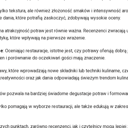
 tylko tekstura, ale również złożoność smaków i intensywność a
dania, które potrafią zaskoczyć, zdobywają wysokie oceny.
lna atrakcyjność potraw jest równie ważna. Recenzenci zwracaj
etykę, które wpływają na pierwsze wrażenie.
ze
: Oceniając restauracje, istotne jest, czy potrawy oferują dobr
cen i porównanie do oczekiwań gości mają znaczenie.
awy, które wprowadzają nowe składniki lub techniki kulinarne, cz
reatywności oraz jak dania odpowiadają świeżym trendom kulin
iów pozwala na bardziej świadome degustacje potraw i formowani
ylko pomagają w wyborze restauracji, ale także edukują w zakres
zych punktach, zarówno recenzenci, jak i czytelnicy mogą lepiej 