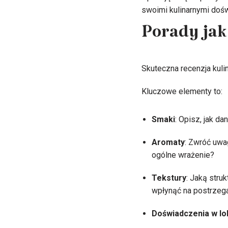
swoimi kulinarnymi doś
Porady jak
Skuteczna recenzja kuli
Kluczowe elementy to:
Smaki
: Opisz, jak d
Aromaty
: Zwróć uwa
ogólne wrażenie?
Tekstury
: Jaką stru
wpłynąć na postrzega
Doświadczenia w lo