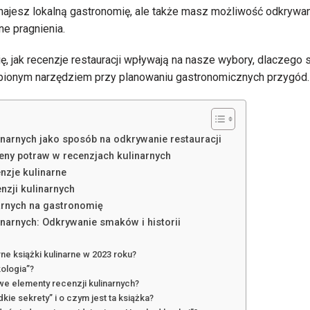
znajesz lokalną gastronomię, ale także masz możliwość odkrywani
ne pragnienia.
ę, jak recenzje restauracji wpływają na nasze wybory, dlaczego 
ąpionym narzędziem przy planowaniu gastronomicznych przygód.
linarnych jako sposób na odkrywanie restauracji
eny potraw w recenzjach kulinarnych
nzje kulinarne
nzji kulinarnych
arnych na gastronomię
inarnych: Odkrywanie smaków i historii
rne książki kulinarne w 2023 roku?
kologia”?
we elementy recenzji kulinarnych?
dkie sekrety” i o czym jest ta książka?