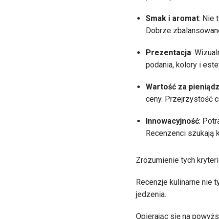
Smak i aromat
: Nie
Dobrze zbalansowane 
Prezentacja
: Wizua
podania, kolory i est
Wartość za pieniąd
ceny. Przejrzystość 
Innowacyjność
: Potr
Recenzenci szukają k
Zrozumienie tych kryter
Recenzje kulinarne nie t
jedzenia.
Opierając się na powyżs