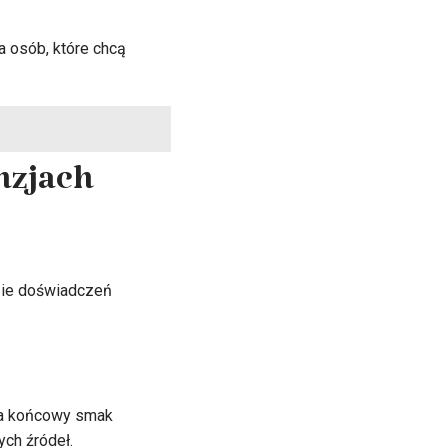
a osób, które chcą
nzjach
izie doświadczeń
na końcowy smak
ych źródeł.