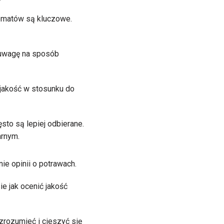
romatów są kluczowe.
ą uwagę na sposób
ą jakość w stosunku do
ęsto są lepiej odbierane.
arnym.
e opinii o potrawach.
ie jak ocenić jakość
zrozumieć i cieszyć się