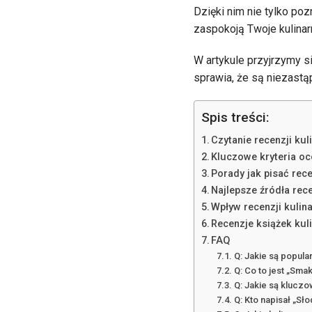
Dzięki nim nie tylko po
zaspokoją Twoje kulinar
W artykule przyjrzymy si
sprawia, że są niezast
Spis treści:
Czytanie recenzji ku
Kluczowe kryteria oc
Porady jak pisać rece
Najlepsze źródła rece
Wpływ recenzji kulin
Recenzje książek kul
FAQ
Q: Jakie są popula
Q: Co to jest „Sma
Q: Jakie są kluczo
Q: Kto napisał „Sło