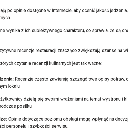
ją po opinie dostępne w Internecie, aby ocenić jakość jedzenia
znych.
line wynika z ich subiektywnego charakteru, co sprawia, że są o
zytywne recenzje restauracji znacząco zwiększają szanse na w
tórych czytanie recenzji kulinarnych jest tak ważne:
dzenia:
Recenzje często zawierają szczegółowe opisy potraw, co
ym lokalu.
żytkownicy dzielą się swoimi wrażeniami na temat wystronu i klim
podczas posiłku.
dze:
Opinie dotyczące poziomu obsługi mogą wpłynąć na decyzj
ści personelu i szybkości serwisu.