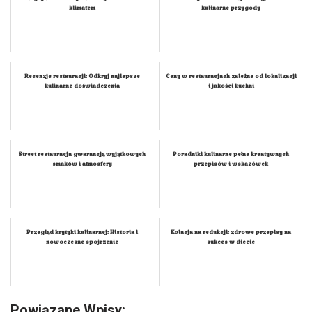
Przegryź restauracja zachwyca smakiem i
Porady dla smakoszy: Odkryj nowe
klimatem
kulinarne przygody
Recenzje restauracji: Odkryj najlepsze
Ceny w restauracjach zależne od lokalizacji
kulinarne doświadczenia
i jakości kuchni
Street restauracja gwarancją wyjątkowych
Poradniki kulinarne pełne kreatywnych
smaków i atmosfery
przepisów i wskazówek
Przegląd krytyki kulinarnej: Historia i
Kolacja na redukcji: zdrowe przepisy na
nowoczesne spojrzenie
sukces w diecie
Powiązane Wpisy: