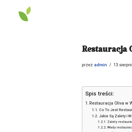
Przejdź
do
treści
Restauracja 
admin
przez
13 sierpn
Spis treści:
Restauracja Oliva w
Co To Jest Restaur
Jakie Są Zalety i 
Zalety restaura
Wady restauracj