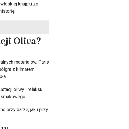
włoskiej knajpki ze
istorię.
ji Oliva?
ralnych materiałów. Paris
półgra z klimatem
pła.
stacji oliwy i relaksu.
ia smakowego.
o przy barze, jak i przy