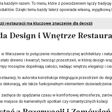
za każdym razem. To menu, które z powodzeniem łączy tradycję 
oduktów. Dzięki temu każdy talerz opowiada własną, wyjątkową h
ji restauracji ma kluczowe znaczenie dla decyzji
a Design i Wnętrze Restaurac
a w Warszawie to połączenie modernistycznej architektury i natu
tało drewno i kwarcyt, tworząc przestrzeń, w której design ws
y mosiężne dopełniają całości, nadając wnętrzu elegancji i cie
estauracji, to autorska konstrukcja integrująca przestrzeń do degu
lko dekoracją, ale także funkcjonalnym elementem doświadczen
va zachęca do spędzania czasu w komfortowej atmosferze, zarówn
lne miejsce do kameralnych spotkań czy romantycznych kolacji.