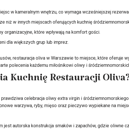
iejsc w kameralnym wnętrzu, co wymaga wcześniejszej rezerwac
e niż w innych miejscach oferujących kuchnię śródziemnomorsk
 organizacyjne, które wpływają na komfort gości.
eni dla większych grup lub imprez.
sów, restauracja oliva w Warszawie to miejsce, które oferuje 
warte polecenia każdemu miłośnikowi oliwy i śródziemnomorski
a Kuchnię Restauracji Oliva
o prawdziwa celebracja oliwy extra virgin i śródziemnomorskiego
zonowe warzywa, ryby, mięso oraz pieczywo wypiekane na miejsc
est autorska konstrukcja smaków i zapachów, gdzie oliwne czar