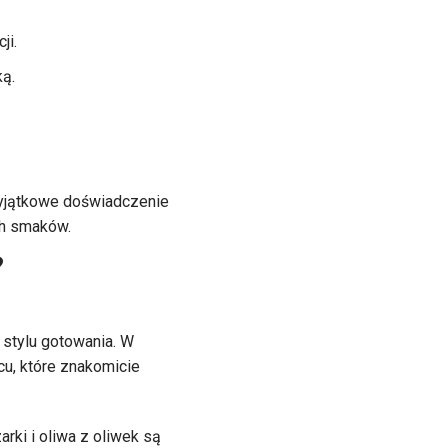
ji.
ą.
wyjątkowe doświadczenie
ch smaków.
?
 stylu gotowania. W
u, które znakomicie
ki i oliwa z oliwek są