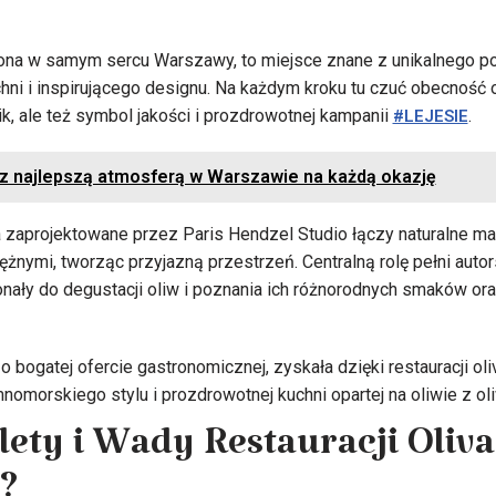
żona w samym sercu Warszawy, to miejsce znane z unikalnego p
i i inspirującego designu. Na każdym kroku tu czuć obecność oli
ik, ale też symbol jakości i prozdrowotnej kampanii
.
#LEJESIE
z najlepszą atmosferą w Warszawie na każdą okazję
a zaprojektowane przez Paris Hendzel Studio łączy naturalne mat
żnymi, tworząc przyjazną przestrzeń. Centralną rolę pełni autor
konały do degustacji oliw i poznania ich różnorodnych smaków o
 bogatej ofercie gastronomicznej, zyskała dzięki restauracji ol
nomorskiego stylu i prozdrowotnej kuchni opartej na oliwie z ol
lety i Wady Restauracji Oliv