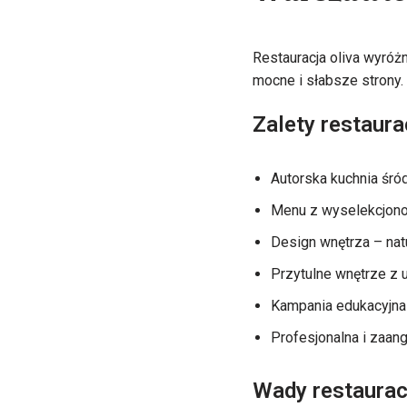
Warszawie
Restauracja oliva wyróż
mocne i słabsze strony.
Zalety restaura
Autorska kuchnia śró
Menu z wyselekcjono
Design wnętrza – natu
Przytulne wnętrze z u
Kampania edukacyjn
Profesjonalna i zaan
Wady restauracj