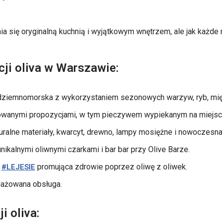
?
nia się oryginalną kuchnią i wyjątkowym wnętrzem, ale jak każde
cji oliva w Warszawie:
dziemnomorska z wykorzystaniem sezonowych warzyw, ryb, mięsa 
wanymi propozycjami, w tym pieczywem wypiekanym na miejsc
ralne materiały, kwarcyt, drewno, lampy mosiężne i nowoczesna 
nikalnymi oliwnymi czarkami i bar bar przy Olive Barze.
a
promująca zdrowie poprzez oliwę z oliwek.
#LEJESIE
gażowana obsługa.
i oliva: