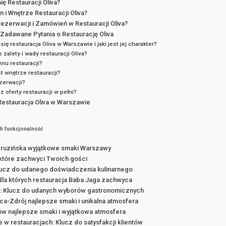
ę Restauracji Oliva?
 i Wnętrze Restauracji Oliva?
ezerwacji i Zamówień w Restauracji Oliva?
 Zadawane Pytania o Restaurację Oliva
się restauracja Oliva w Warszawie i jaki jest jej charakter?
 zalety i wady restauracji Oliva?
nu restauracji?
t wnętrze restauracji?
zerwacji?
z oferty restauracji w pełni?
estauracja Oliva w Warszawie
ch funkcjonalność
gruzińska wyjątkowe smaki Warszawy
które zachwyci Twoich gości
lucz do udanego doświadczenia kulinarnego
la których restauracja Baba Jaga zachwyca
i: Klucz do udanych wyborów gastronomicznych
ca-Zdrój najlepsze smaki i unikalna atmosfera
ów najlepsze smaki i wyjątkowa atmosfera
 w restauracjach: Klucz do satysfakcji klientów