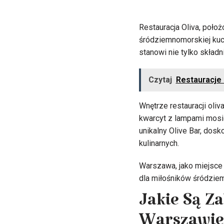
Restauracja Oliva, poło
śródziemnomorskiej kuchn
stanowi nie tylko składn
Czytaj
Restauracje 
Wnętrze restauracji oliv
kwarcyt z lampami mosię
unikalny Olive Bar, dos
kulinarnych.
Warszawa, jako miejsce o
dla miłośników śródziem
Jakie Są Za