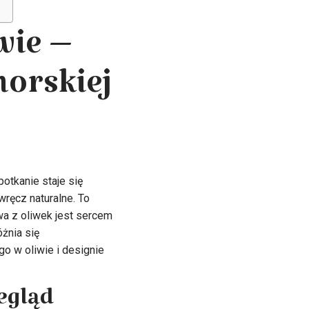
wie –
orskiej
otkanie staje się
wręcz naturalne. To
a z oliwek jest sercem
óżnia się
go w oliwie i designie
zegląd