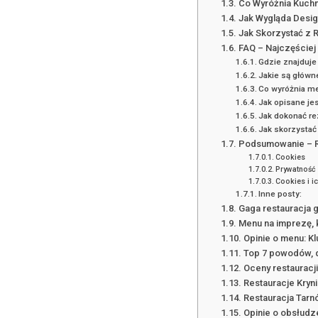
Co Wyróżnia Kuchni
Jak Wygląda Design
Jak Skorzystać z R
FAQ – Najczęściej
Gdzie znajduje 
Jakie są główne
Co wyróżnia me
Jak opisane jes
Jak dokonać re
Jak skorzystać 
Podsumowanie – R
Cookies
Prywatność
Cookies i i
Inne posty:
Gaga restauracja 
Menu na imprezę, 
Opinie o menu: K
Top 7 powodów, d
Oceny restauracj
Restauracje Kryni
Restauracja Tarn
Opinie o obsłudze