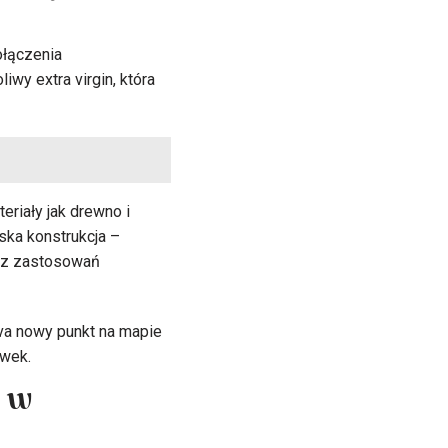
ołączenia
wy extra virgin, która
eriały jak drewno i
ska konstrukcja –
raz zastosowań
iva nowy punkt na mapie
iwek.
a w