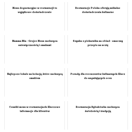
Menu degustacyjne w restauracji to
Restauracje Polska oferują unikalne
wyjątkowe doświadczenie
doświadczenia kulinarne
Mamma Mia - Grojec Menu zachwyca
Szynka z piekarnika na obiad - smaczny
autentycznością i smakami
przepis na ucztę
Najlepsze lokale na kolację, które zachwycą
Porady dla recenzentów kulinarnych: Klucz
smakiem
do angażujących ocen
Cenniki menu w restauracjach: Kluczowe
Restauracja Rybakówka zachwyca
informacje dla klientów
świeżością i tradycją