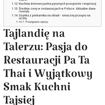
Kuchnia domowa pełna pysznych przepisów i inspiracji
Średnie ceny w restauracjach w Polsce: Aktualne dane
i trendy
Szynka z piekarnika na obiad - smaczny przepis na
ucztę
Powiązane wpisy:
Tajlandię na
Talerzu: Pasja do
Restauracji Pa Ta
Thai i Wyjątkowy
Smak Kuchni
Tajsiej