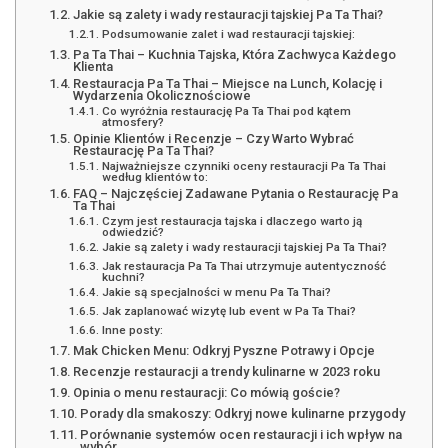
Jakie są zalety i wady restauracji tajskiej Pa Ta Thai?
Podsumowanie zalet i wad restauracji tajskiej:
Pa Ta Thai – Kuchnia Tajska, Która Zachwyca Każdego
Klienta
Restauracja Pa Ta Thai – Miejsce na Lunch, Kolację i
Wydarzenia Okolicznościowe
Co wyróżnia restaurację Pa Ta Thai pod kątem
atmosfery?
Opinie Klientów i Recenzje – Czy Warto Wybrać
Restaurację Pa Ta Thai?
Najważniejsze czynniki oceny restauracji Pa Ta Thai
według klientów to:
FAQ – Najczęściej Zadawane Pytania o Restaurację Pa
Ta Thai
Czym jest restauracja tajska i dlaczego warto ją
odwiedzić?
Jakie są zalety i wady restauracji tajskiej Pa Ta Thai?
Jak restauracja Pa Ta Thai utrzymuje autentyczność
kuchni?
Jakie są specjalności w menu Pa Ta Thai?
Jak zaplanować wizytę lub event w Pa Ta Thai?
Inne posty:
Mak Chicken Menu: Odkryj Pyszne Potrawy i Opcje
Recenzje restauracji a trendy kulinarne w 2023 roku
Opinia o menu restauracji: Co mówią goście?
Porady dla smakoszy: Odkryj nowe kulinarne przygody
Porównanie systemów ocen restauracji i ich wpływ na
wybór