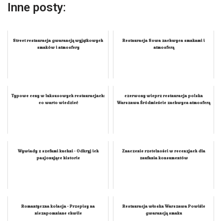
Inne posty:
Street restauracja gwarancją wyjątkowych
Restauracja Sowa zachwyca smakami i
smaków i atmosfery
atmosferą
Typowe ceny w luksusowych restauracjach:
czerwony wieprz restauracja polska
co warto wiedzieć
Warszawa Śródmieście zachwyca atmosferą
Wywiady z szefami kuchni - Odkryj ich
Znaczenie rzetelności w recenzjach dla
pasjonujące historie
zaufania konsumentów
Romantyczna kolacja - Przepisy na
Restauracja włoska Warszawa Powiśle
niezapomniane chwile
gwarancją smaku