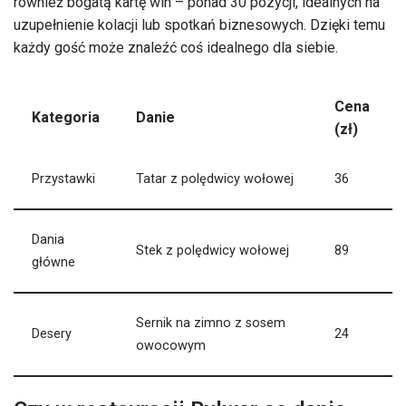
również bogatą kartę win – ponad 30 pozycji, idealnych na
uzupełnienie kolacji lub spotkań biznesowych. Dzięki temu
każdy gość może znaleźć coś idealnego dla siebie.
Cena
Kategoria
Danie
(zł)
Przystawki
Tatar z polędwicy wołowej
36
Dania
Stek z polędwicy wołowej
89
główne
Sernik na zimno z sosem
Desery
24
owocowym