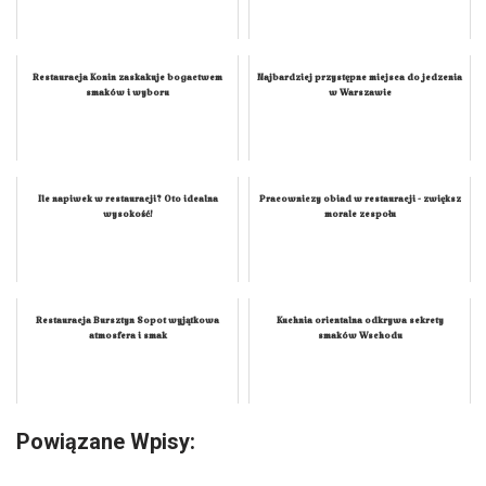
Restauracja Konin zaskakuje bogactwem
Najbardziej przystępne miejsca do jedzenia
smaków i wyboru
w Warszawie
Ile napiwek w restauracji? Oto idealna
Pracowniczy obiad w restauracji - zwiększ
wysokość!
morale zespołu
Restauracja Bursztyn Sopot wyjątkowa
Kuchnia orientalna odkrywa sekrety
atmosfera i smak
smaków Wschodu
Powiązane Wpisy: