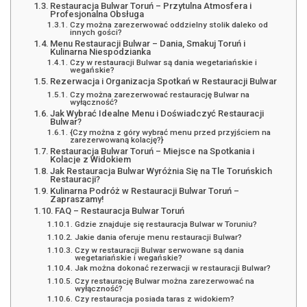
Restauracja Bulwar Toruń – Przytulna Atmosfera i
Profesjonalna Obsługa
Czy można zarezerwować oddzielny stolik daleko od
innych gości?
Menu Restauracji Bulwar – Dania, Smakuj Toruń i
Kulinarna Niespodzianka
Czy w restauracji Bulwar są dania wegetariańskie i
wegańskie?
Rezerwacja i Organizacja Spotkań w Restauracji Bulwar
Czy można zarezerwować restaurację Bulwar na
wyłączność?
Jak Wybrać Idealne Menu i Doświadczyć Restauracji
Bulwar?
{Czy można z góry wybrać menu przed przyjściem na
zarezerwowaną kolację?}
Restauracja Bulwar Toruń – Miejsce na Spotkania i
Kolacje z Widokiem
Jak Restauracja Bulwar Wyróżnia Się na Tle Toruńskich
Restauracji?
Kulinarna Podróż w Restauracji Bulwar Toruń –
Zapraszamy!
FAQ – Restauracja Bulwar Toruń
Gdzie znajduje się restauracja Bulwar w Toruniu?
Jakie dania oferuje menu restauracji Bulwar?
Czy w restauracji Bulwar serwowane są dania
wegetariańskie i wegańskie?
Jak można dokonać rezerwacji w restauracji Bulwar?
Czy restaurację Bulwar można zarezerwować na
wyłączność?
Czy restauracja posiada taras z widokiem?