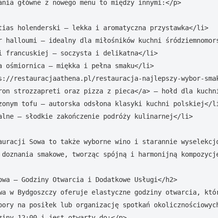
ania główne z nowego menu to między innymi:</p>

tias holenderski – lekka i aromatyczna przystawka</li>

r halloumi – idealny dla miłośników kuchni śródziemnomors
i francuskiej – soczysta i delikatna</li>

a ośmiornica – miękka i pełna smaku</li>

s://restauracjaathena.pl/restauracja-najlepszy-wybor-sma
ron strozzapreti oraz pizza z pieca</a> – hołd dla kuchni
zonym tofu – autorska odsłona klasyki kuchni polskiej</li
alne – słodkie zakończenie podróży kulinarnej</li>

auracji Sowa to także wyborne wino i starannie wyselekcjo
 doznania smakowe, tworząc spójną i harmonijną kompozycję
owa – Godziny Otwarcia i Dodatkowe Usługi</h2>

wa w Bydgoszczy oferuje elastyczne godziny otwarcia, któr
pory na posiłek lub organizację spotkań okolicznościowych
ziny 12:00 i jest otwarty do:</p>
