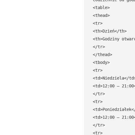
<table>

<thead>

<tr>

<th>Dzień</th>

<th>Godziny otwarc
</tr>

</thead>

<tbody>

<tr>

<td>Niedziela</td>
<td>12:00 – 21:00<
</tr>

<tr>

<td>Poniedziałek</
<td>12:00 – 21:00<
</tr>

<tr>
