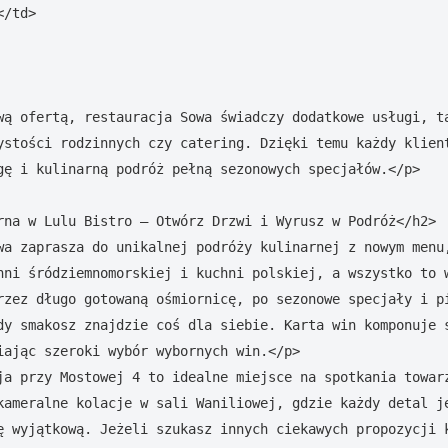
/td>

wą ofertą, restauracja Sowa świadczy dodatkowe usługi, ta
ystości rodzinnych czy catering. Dzięki temu każdy klient
gę i kulinarną podróż pełną sezonowych specjałów.</p>

rna w Lulu Bistro – Otwórz Drzwi i Wyrusz w Podróż</h2>

wa zaprasza do unikalnej podróży kulinarnej z nowym menu,
hni śródziemnomorskiej i kuchni polskiej, a wszystko to w
rzez długo gotowaną ośmiornicę, po sezonowe specjały i pi
dy smakosz znajdzie coś dla siebie. Karta win komponuje s
iając szeroki wybór wybornych win.</p>

ja przy Mostowej 4 to idealne miejsce na spotkania towarz
kameralne kolacje w sali Waniliowej, gdzie każdy detal je
ę wyjątkową. Jeżeli szukasz innych ciekawych propozycji k