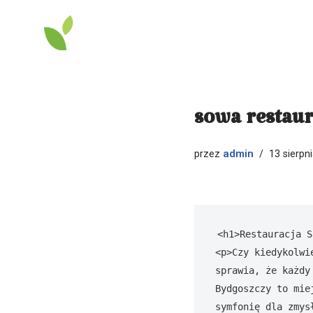
Przejdź
do
treści
sowa restaur
admin
przez
13 sierpn
<h1>Restauracja S
<p>Czy kiedykolwi
sprawia, że każdy
Bydgoszczy to mie
symfonię dla zmys