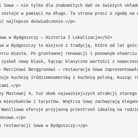
i Sowa – nie tylko dla znakomitych dań ze świeżych składn
 zostaje w pamięci na długo. Ta strona prosi o zgodę na u
ić najlepsze doświadczenie.</p>

owa w Bydgoszczy – Historia I Lokalizacja</h2>

wa w Bydgoszczy to miejsce z tradycją, które od lat gości
ercu miasta. Po gruntownej renowacji i ponownym otwarciu 
 zyskał nowy blask, łącząc klasyczne wartości z nowoczesn
– Marcinowi Berggrunowi – restauracja Sowa zaprezentowała
zuje kuchnię śródziemnomorską z kuchnią polską, kusząc ró
ami.</p>

zy Mostowej 4, tuż obok najważniejszych atrakcji starego 
a mieszkańców i turystów. Wnętrza Sowy zachwycają eleganc
 Waniliowa oferuje przyjazną przestrzeń idealną na rodzin
esowe.</p>

y restauracji Sowa w Bydgoszczy:</p>
