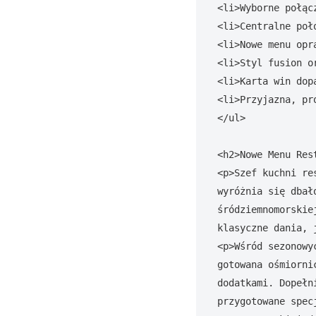
<li>Wyborne połąc
<li>Centralne poł
<li>Nowe menu opr
<li>Styl fusion o
<li>Karta win dop
<li>Przyjazna, pr
</ul>

<h2>Nowe Menu Res
<p>Szef kuchni re
wyróżnia się dbał
śródziemnomorskie
klasyczne dania, 
<p>Wśród sezonowy
gotowana ośmiorni
dodatkami. Dopełn
przygotowane spec