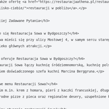
akże ofertę <a href="https://restauracjaathena.pl/restau
lisko-ciebie/">restauracji w pobliżu</a>.</p>

ciej Zadawane Pytania</h3>

e się Restauracja Sowa w Bydgoszczy?</h4>

wa mieści się przy ulicy Mostowej 4, w samym sercu stareg
leko głównych atrakcji.</p>

 oferuje Restauracja Sowa w Bydgoszczy?</h4>

auracji Sowa łączy kuchnię śródziemnomorską, kuchnię pols
iem doświadczonego szefa kuchni Marcina Berggruna.</p>

we menu Restauracji Sowa?</h4>

im m.in. krem z homara, pierś z kaczki francuskiej, długo
rodne pizze z pieca oraz regionalne desery, uzupełnione k