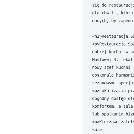
się do restauracj
dla chwili, która
danych, by zapewn
<h2>Restauracja S
<p>Restauracja So
dobrej kuchni w s
Mostowej 4, lokal
nowy szef kuchni 
doskonale harmoni
sezonowymi specjał
<p>Lokalizacja pr
dogodny dostęp dl
komfortem, a sala
lub spotkania bizn
<p>Kluczowe zalet
<ul>
