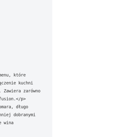
enu, które 
czenie kuchni 
 Zawiera zarówno 
usion.</p>

mara, długo 
niej dobranymi 
 wina 