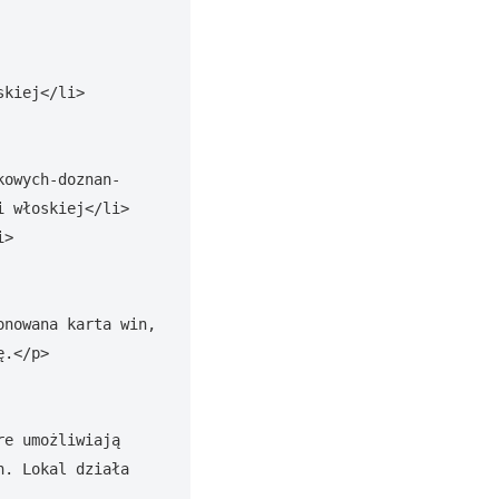
kiej</li>

kowych-doznan-
 włoskiej</li>

>

nowana karta win, 
.</p>

e umożliwiają 
. Lokal działa 