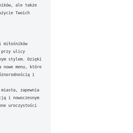
ików, ale także 
życie Twoich 
 miłośników 
przy ulicy 
ym stylem. Dzięki 
 nowe menu, które 
żnorodnością i 
miasta, zapewnia 
ją i nowoczesnym 
ne uroczystości 