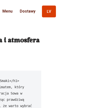
Menu
Dostawy
LV
 i atmosfera
maki</h1>

matem, który 
acja Sowa w 
ąc prawdziwą 
 że warto wybrać 