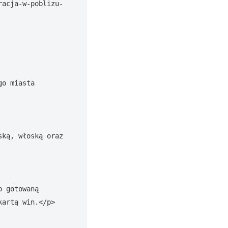
racja-w-poblizu-
o miasta 
ką, włoską oraz 
 gotowaną 
artą win.</p>
