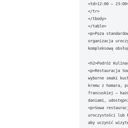
<td>12:00 – 23:00<
</tr>

</tbody>

</table>

<p>Poza standardo
organizacja urocz
kompleksową obsłu
<h2>Podróż Kulina
<p>Restauracja So
wyborne smaki kuc
kremu z homara, p
francuskiej – każ
daniami, udostępn
<p>Sowa restaurac
uroczystości lub 
aby uczynić wizyt