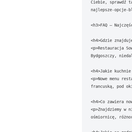
Ciebie, sprawdź t
najlepsze-opcje-b
<h3>FAQ – Najczęś
<h4>Gdzie znajduj
<p>Restauracja So
Bydgoszczy, nieda
<h4>Jakie kuchnie
<p>Nowe menu rest
francuską, pod ok
<h4>Co zawiera no
<p>Znajdziemy w n
ośmiornicę, różno