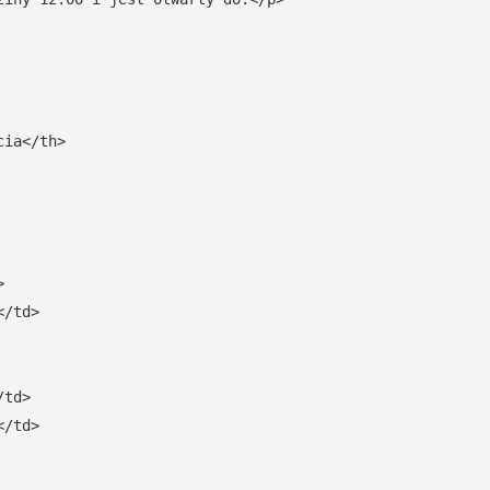
ia</th>



/td>

td>

/td>
