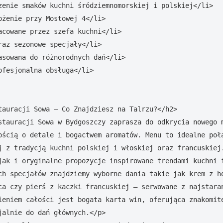
zenie smaków kuchni śródziemnomorskiej i polskiej</li>

ożenie przy Mostowej 4</li>

acowane przez szefa kuchni</li>

raz sezonowe specjały</li>

asowana do różnorodnych dań</li>

ofesjonalna obsługa</li>

tauracji Sowa – Co Znajdziesz na Talrzu?</h2>

stauracji Sowa w Bydgoszczy zaprasza do odkrycia nowego m
ością o detale i bogactwem aromatów. Menu to idealne połą
j z tradycją kuchni polskiej i włoskiej oraz francuskiej.
jak i oryginalne propozycje inspirowane trendami kuchni f
ch specjałów znajdziemy wyborne dania takie jak krem z ho
ca czy pierś z kaczki francuskiej – serwowane z najstaran
ieniem całości jest bogata karta win, oferująca znakomite
jalnie do dań głównych.</p>
