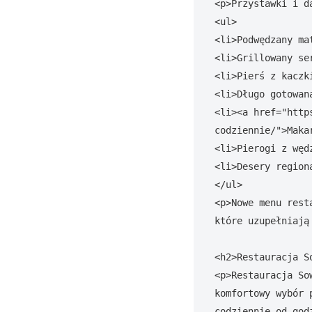
<p>Przystawki i d
<ul>

<li>Podwędzany ma
<li>Grillowany se
<li>Pierś z kaczk
<li>Długo gotowan
<li><a href="http
codziennie/">Maka
<li>Pierogi z węd
<li>Desery region
</ul>

<p>Nowe menu rest
które uzupełniają
<h2>Restauracja S
<p>Restauracja So
komfortowy wybór 
codziennie od god