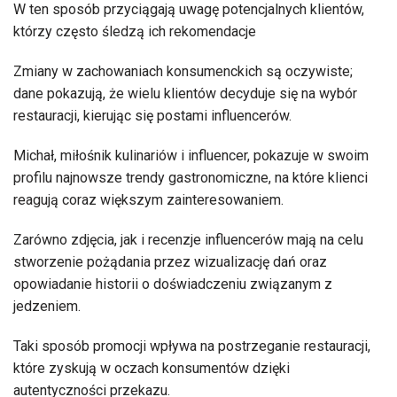
W ten sposób przyciągają uwagę potencjalnych klientów,
którzy często śledzą ich rekomendacje
Zmiany w zachowaniach konsumenckich są oczywiste;
dane pokazują, że wielu klientów decyduje się na wybór
restauracji, kierując się postami influencerów.
Michał, miłośnik kulinariów i influencer, pokazuje w swoim
profilu najnowsze trendy gastronomiczne, na które klienci
reagują coraz większym zainteresowaniem.
Zarówno zdjęcia, jak i recenzje influencerów mają na celu
stworzenie pożądania przez wizualizację dań oraz
opowiadanie historii o doświadczeniu związanym z
jedzeniem.
Taki sposób promocji wpływa na postrzeganie restauracji,
które zyskują w oczach konsumentów dzięki
autentyczności przekazu.