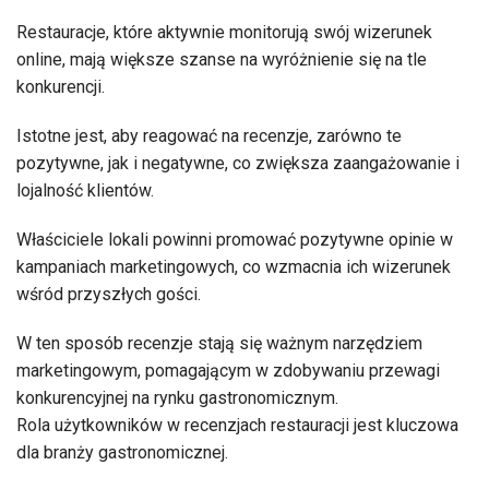
Restauracje, które aktywnie monitorują swój wizerunek
online, mają większe szanse na wyróżnienie się na tle
konkurencji.
Istotne jest, aby reagować na recenzje, zarówno te
pozytywne, jak i negatywne, co zwiększa zaangażowanie i
lojalność klientów.
Właściciele lokali powinni promować pozytywne opinie w
kampaniach marketingowych, co wzmacnia ich wizerunek
wśród przyszłych gości.
W ten sposób recenzje stają się ważnym narzędziem
marketingowym, pomagającym w zdobywaniu przewagi
konkurencyjnej na rynku gastronomicznym.
Rola użytkowników w recenzjach restauracji jest kluczowa
dla branży gastronomicznej.