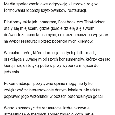
Media społecznościowe odgrywają kluczową rolę w
formowaniu recenzji użytkowników restauracji.
Platformy takie jak Instagram, Facebook czy TripAdvisor
stały się miejscem, gdzie goście dzielą się swoimi
doświadczeniami kulinarnymi, co może znacząco wpłynąć
na wybór restauracji przez potencjalnych klientów.
Wizualne treści, które dominują na tych platformach,
przyciągają uwagę młodszych konsumentów, którzy często
kierują się estetyką potraw przy wyborze miejsca do
jedzenia.
Rekomendacje i pozytywne opinie mogą nie tylko
zwiększyć zainteresowanie danym lokalem, ale także
poprawić jego wizerunek w oczach potencjalnych gości.
Warto zaznaczyć, że restauracje, które aktywnie
uczestniczą w mediach społecznościowych, lepiej