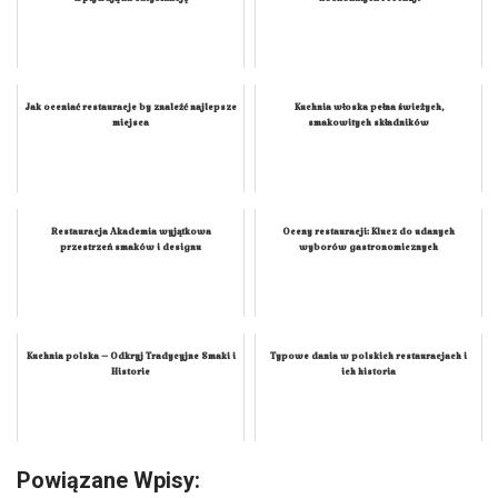
wpływają na satysfakcję
doskonałych recenzji
Jak oceniać restauracje by znaleźć najlepsze
Kuchnia włoska pełna świeżych,
miejsca
smakowitych składników
Restauracja Akademia wyjątkowa
Oceny restauracji: Klucz do udanych
przestrzeń smaków i designu
wyborów gastronomicznych
Kuchnia polska – Odkryj Tradycyjne Smaki i
Typowe dania w polskich restauracjach i
Historie
ich historia
Powiązane Wpisy: