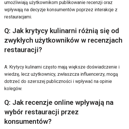
umożliwiają użytkownikom publikowanie recenzji oraz
wpływają na decyzje konsumentów poprzez interakcje z
restauracjami.
Q: Jak krytycy kulinarni różnią się od
zwykłych użytkowników w recenzjach
restauracji?
A: Krytycy kulinarni często mają większe doświadczenie i
wiedzę, lecz użytkownicy, zwłaszcza influencerzy, mogą
dotrzeć do szerszej publiczności i wpływać na opinie
kolegów.
Q: Jak recenzje online wpływają na
wybór restauracji przez
konsumentów?