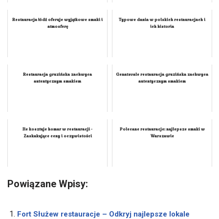
Restauracja łódź oferuje wyjątkowe smaki i
Typowe dania w polskich restauracjach i
atmosferę
ich historia
Restauracja gruzińska zachwyca
Genatsvale restauracja gruzińska zachwyca
autentycznym smakiem
autentycznym smakiem
Ile kosztuje homar w restauracji -
Polecane restauracje: najlepsze smaki w
Zaskakujące ceny i oczywistości
Warszawie
Powiązane Wpisy:
Fort Służew restauracje – Odkryj najlepsze lokale