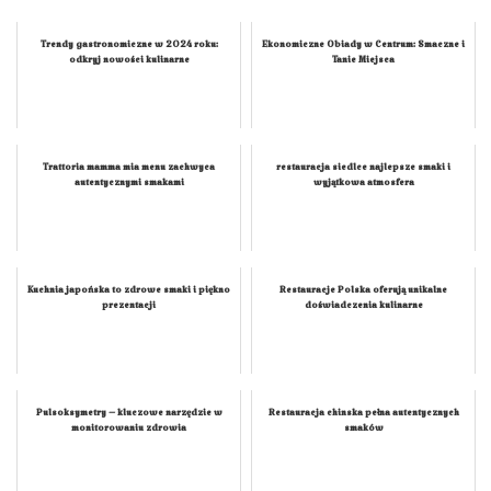
Trendy gastronomiczne w 2024 roku:
Ekonomiczne Obiady w Centrum: Smaczne i
odkryj nowości kulinarne
Tanie Miejsca
Trattoria mamma mia menu zachwyca
restauracja siedlce najlepsze smaki i
autentycznymi smakami
wyjątkowa atmosfera
Kuchnia japońska to zdrowe smaki i piękno
Restauracje Polska oferują unikalne
prezentacji
doświadczenia kulinarne
Pulsoksymetry – kluczowe narzędzie w
Restauracja chinska pełna autentycznych
monitorowaniu zdrowia
smaków