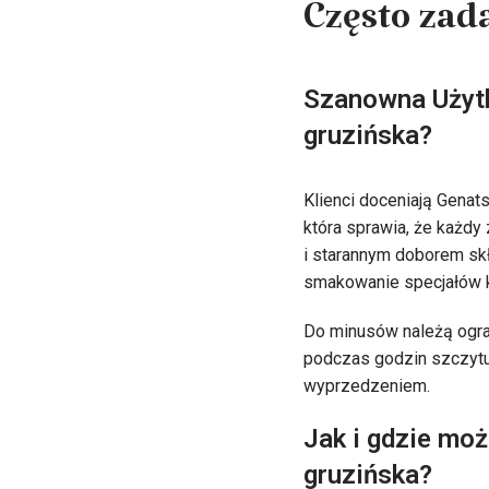
Często zad
Szanowna Użytk
gruzińska?
Klienci doceniają Genat
która sprawia, że każdy
i starannym doborem sk
smakowanie specjałów k
Do minusów należą ogran
podczas godzin szczytu
wyprzedzeniem.
Jak i gdzie mo
gruzińska?