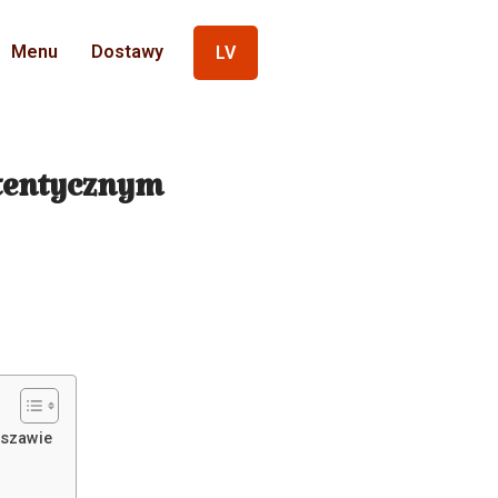
Menu
Dostawy
LV
utentycznym
rszawie