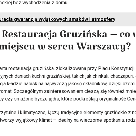
ińskiej bez wychodzenia z domu.
auracja gwarancją wyjątkowych smaków i atmosfery
 Restauracja Gruzińska – co 
 miejscu w sercu Warszawy?
rta restauracja gruzińska, zlokalizowana przy Placu Konstytucj
yjnych daniach kuchni gruzińskiej, takich jak chinkali, chaczapuri
cja kładzie nacisk na najwyższą jakość składników, dzięki czem
romat. Szczególnym zainteresowaniem cieszą się również mniej 
y czy smażone bycze jądra, które podkreślają oryginalność Gen
przytulne i klimatyczne, łączą tradycyjne elementy gruzińskie 
tworzy wyjątkowy klimat – idealny na wieczorne spotkania, rodz