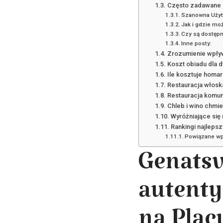
Często zadawane 
Szanowna Użytk
Jak i gdzie mo
Czy są dostępn
Inne posty:
Zrozumienie wpływ
Koszt obiadu dla 
Ile kosztuje homar
Restauracja włoska
Restauracja komun
Chleb i wino chmi
Wyróżniające się 
Rankingi najleps
Powiązane wp
Genatsv
autenty