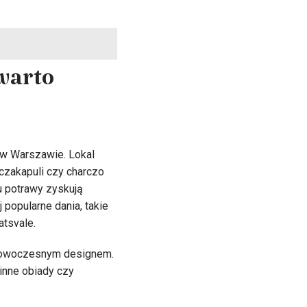
warto
i w Warszawie. Lokal
, czakapuli czy charczo
u potrawy zyskują
popularne dania, takie
atsvale.
z nowoczesnym designem.
inne obiady czy