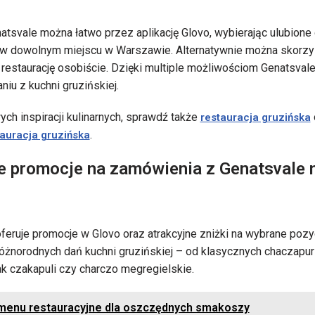
svale można łatwo przez aplikację Glovo, wybierając ulubione d
b w dowolnym miejscu w Warszawie. Alternatywnie można skorzy
restaurację osobiście. Dzięki multiple możliwościom Genatsval
iu z kuchni gruzińskiej.
ch inspiracji kulinarnych, sprawdź także
restauracja gruzińska
.
tauracja gruzińska
e promocje na zamówienia z Genatsvale 
oferuje promocje w Glovo oraz atrakcyjne zniżki na wybrane pozy
óżnorodnych dań kuchni gruzińskiej – od klasycznych chaczapuri,
jak czakapuli czy charczo megregielskie.
 menu restauracyjne dla oszczędnych smakoszy