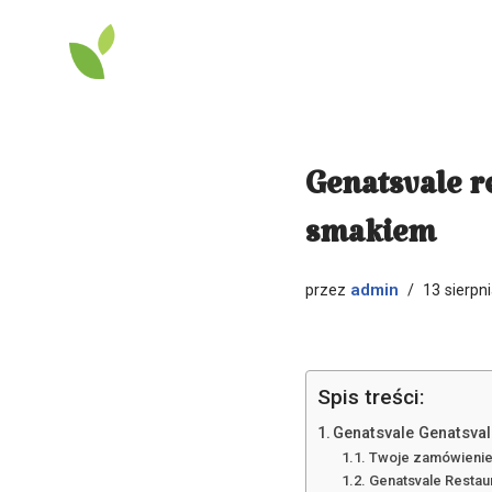
Przejdź
do
treści
Genatsvale r
smakiem
admin
przez
13 sierpn
Spis treści:
Genatsvale Genatsval
Twoje zamówienie 
Genatsvale Restau