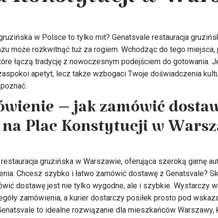
u Konstytucji w War
ruzińska w Polsce to tylko mit? Genatsvale restauracja gruzińs
zu może rozkwitnąć tuż za rogiem. Wchodząc do tego miejsca, 
tóre łączą tradycję z nowoczesnym podejściem do gotowania. Je
o zaspokoi apetyt, lecz także wzbogaci Twoje doświadczenia kult
 poznać.
wienie – jak zamówić dostaw
 na Plac Konstytucji w Wars
 restauracja gruzińska w Warszawie, oferująca szeroką gamę au
ia. Chcesz szybko i łatwo zamówić dostawę z Genatsvale? Skor
ówić dostawę jest nie tylko wygodne, ale i szybkie. Wystarczy w
góły zamówienia, a kurier dostarczy posiłek prosto pod wskaz
 Genatsvale to idealne rozwiązanie dla mieszkańców Warszawy, 