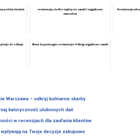
zna polska kuchnia
restauracja siedlce najlepsze smaki i wyjątkowa
Restauracja wło
atmosfera
spiruje do odkryć
Menu degustacyjne restauracje: Odkryj wyjątkowe smaki
ie Warszawa – odkryj kulinarne skarby
naj kaloryczność ulubionych dań
ości w recenzjach dla zaufania klientów
 wpływają na Twoje decyzje zakupowe