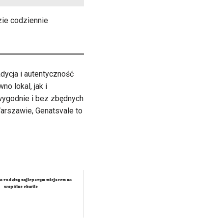
zie codziennie
adycja i autentyczność
o lokal, jak i
wygodnie i bez zbędnych
arszawie, Genatsvale to
la rodziny najlepszym miejscem na
wspólne chwile