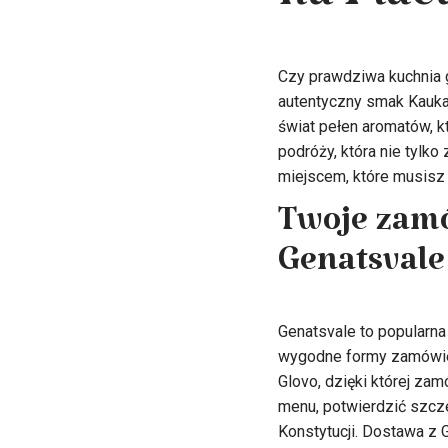
na Plac
Czy prawdziwa kuchnia g
autentyczny smak Kauka
świat pełen aromatów, k
podróży, która nie tylk
miejscem, które musisz
Twoje zamó
Genatsvale
Genatsvale to popularna
wygodne formy zamówien
Glovo, dzięki której zam
menu, potwierdzić szcze
Konstytucji. Dostawa z