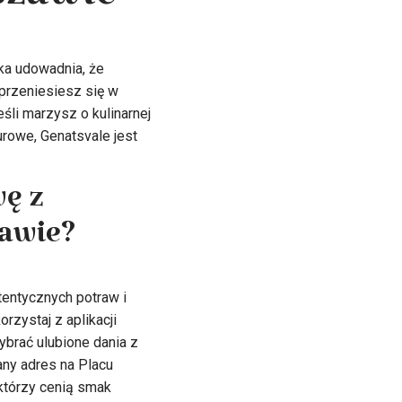
szawie
ka udowadnia, że
przeniesiesz się w
śli marzysz o kulinarnej
urowe, Genatsvale jest
ę z
zawie?
tentycznych potraw i
zystaj z aplikacji
ybrać ulubione dania z
any adres na Placu
którzy cenią smak