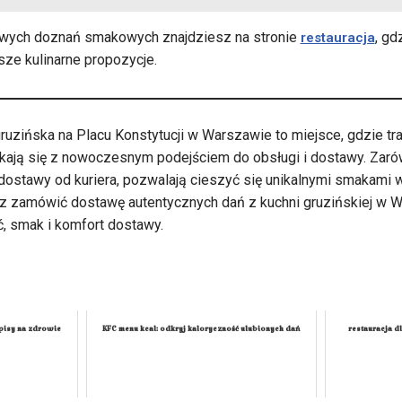
owych doznań smakowych znajdziesz na stronie
, gd
restauracja
ze kulinarne propozycje.
gruzińska na Placu Konstytucji w Warszawie to miejsce, gdzie tr
ykają się z nowoczesnym podejściem do obsługi i dostawy. Zarówn
ostawy od kuriera, pozwalają cieszyć się unikalnymi smakami 
sz zamówić dostawę autentycznych dań z kuchni gruzińskiej w W
ć, smak i komfort dostawy.
pisy na zdrowie
KFC menu kcal: odkryj kaloryczność ulubionych dań
restauracja d