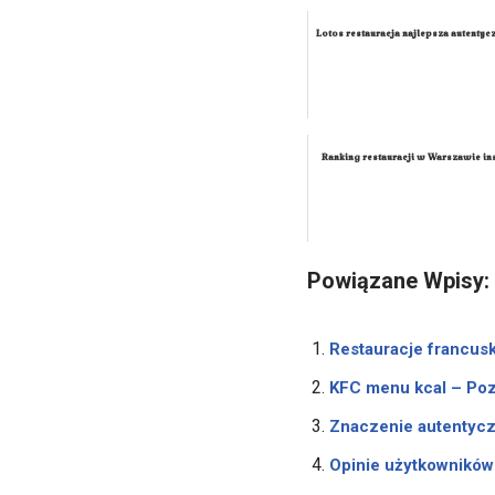
Lotos restauracja najlepsza autentyc
Ranking restauracji w Warszawie in
Powiązane Wpisy:
Restauracje francusk
KFC menu kcal – Poz
Znaczenie autentyczn
Opinie użytkowników