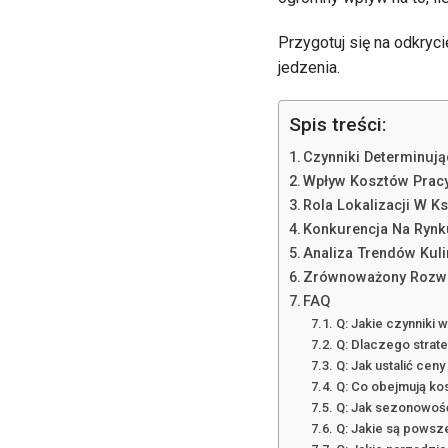
Przygotuj się na odkryc
jedzenia.
Spis treści:
Czynniki Determinuj
Wpływ Kosztów Pracy
Rola Lokalizacji W K
Konkurencja Na Rynk
Analiza Trendów Kuli
Zrównoważony Rozwój
FAQ
Q: Jakie czynniki 
Q: Dlaczego strate
Q: Jak ustalić cen
Q: Co obejmują ko
Q: Jak sezonowość
Q: Jakie są powsz