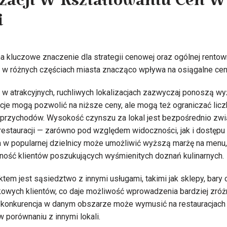
izacji W Kształtowaniu Cen W
i
 ma kluczowe znaczenie dla strategii cenowej oraz ogólnej rento
 w różnych częściach miasta znacząco wpływa na osiągalne ce
w atrakcyjnych, ruchliwych lokalizacjach zazwyczaj ponoszą w
acje mogą pozwolić na niższe ceny, ale mogą też ograniczać licz
przychodów. Wysokość czynszu za lokal jest bezpośrednio zwią
 restauracji — zarówno pod względem widoczności, jak i dostępu 
a w popularnej dzielnicy może umożliwić wyższą marżę na menu
ność klientów poszukujących wyśmienitych doznań kulinarnych.
em jest sąsiedztwo z innymi usługami, takimi jak sklepy, bary c
wych klientów, co daje możliwość wprowadzenia bardziej zróżn
 konkurencja w danym obszarze może wymusić na restauracjach 
w porównaniu z innymi lokali.