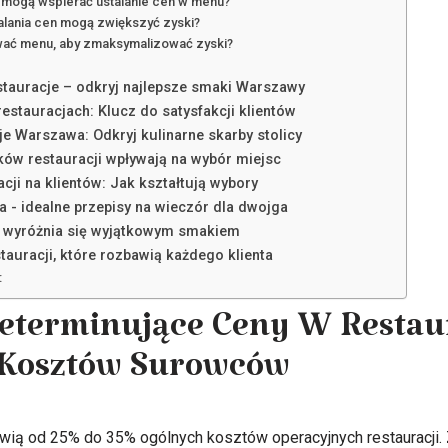
a mogą wspierać ustalanie cen w menu?
stalania cen mogą zwiększyć zyski?
wać menu, aby zmaksymalizować zyski?
stauracje – odkryj najlepsze smaki Warszawy
restauracjach: Klucz do satysfakcji klientów
je Warszawa: Odkryj kulinarne skarby stolicy
ków restauracji wpływają na wybór miejsc
cji na klientów: Jak kształtują wybory
 - idealne przepisy na wieczór dla dwojga
 wyróżnia się wyjątkowym smakiem
auracji, które rozbawią każdego klienta
:
eterminujące Ceny W Restaur
 Kosztów Surowców
ią od 25% do 35% ogólnych kosztów operacyjnych restauracji.