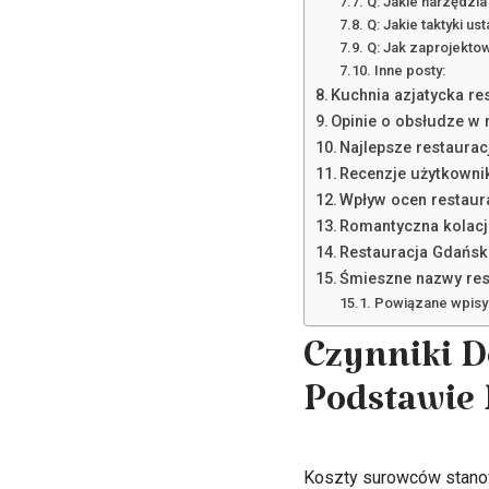
Q: Jakie narzędzi
Q: Jakie taktyki u
Q: Jak zaprojekto
Inne posty:
Kuchnia azjatycka re
Opinie o obsłudze w 
Najlepsze restaurac
Recenzje użytkowni
Wpływ ocen restaura
Romantyczna kolacja
Restauracja Gdańsk
Śmieszne nazwy rest
Powiązane wpisy
Czynniki D
Podstawie
Koszty surowców stanow