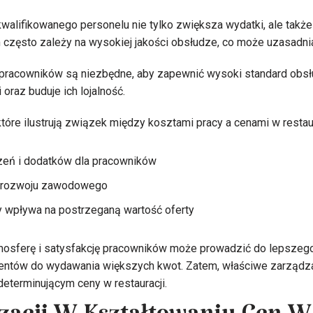
walifikowanego personelu nie tylko zwiększa wydatki, ale takż
om często zależy na wysokiej jakości obsłudze, co może uzasadn
 pracowników są niezbędne, aby zapewnić wysoki standard obsłu
oraz buduje ich lojalność.
tóre ilustrują związek między kosztami pracy a cenami w restaur
eń i dodatków dla pracowników
z rozwoju zawodowego
y wpływa na postrzeganą wartość oferty
osferę i satysfakcję pracowników może prowadzić do lepszego
ientów do wydawania większych kwot. Zatem, właściwe zarządza
eterminującym ceny w restauracji.