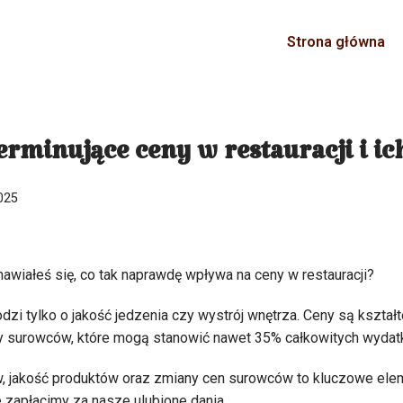
Strona główna
erminujące ceny w restauracji i ic
025
awiałeś się, co tak naprawdę wpływa na ceny w restauracji?
zi tylko o jakość jedzenia czy wystrój wnętrza. Ceny są kszta
y surowców, które mogą stanowić nawet 35% całkowitych wydat
 jakość produktów oraz zmiany cen surowców to kluczowe elem
e zapłacimy za nasze ulubione dania.