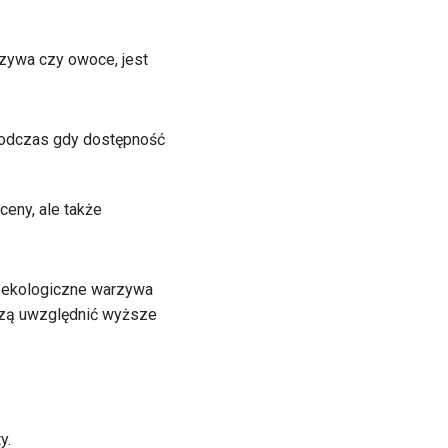
rzywa czy owoce, jest
 podczas gdy dostępność
ceny, ale także
k ekologiczne warzywa
uszą uwzględnić wyższe
y.