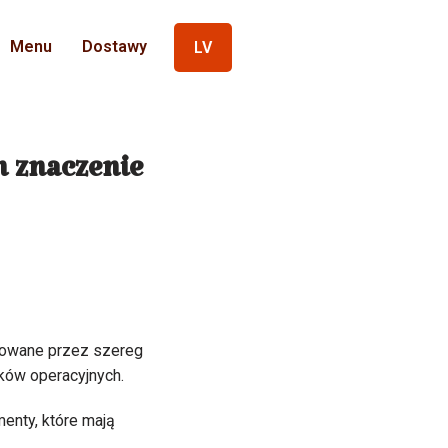
Menu
Dostawy
LV
h znaczenie
łtowane przez szereg
ków operacyjnych.
enty, które mają