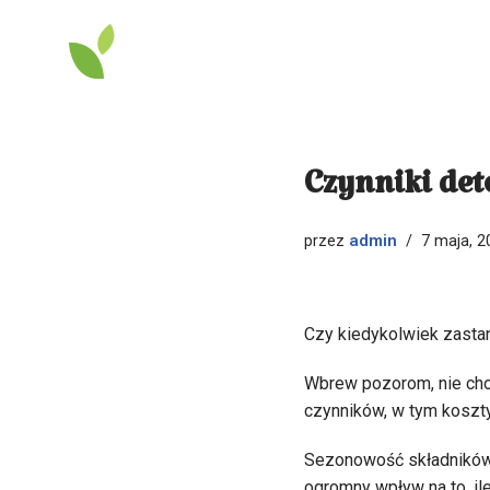
Przejdź
do
treści
Czynniki det
admin
przez
7 maja, 2
Czy kiedykolwiek zastan
Wbrew pozorom, nie chod
czynników, w tym koszt
Sezonowość składników,
ogromny wpływ na to, il