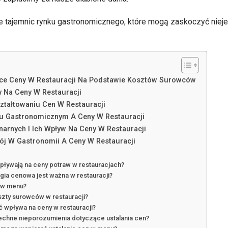
ie tajemnic rynku gastronomicznego, które mogą zaskoczyć niej
ące Ceny W Restauracji Na Podstawie Kosztów Surowców
 Na Ceny W Restauracji
ształtowaniu Cen W Restauracji
u Gastronomicznym A Ceny W Restauracji
narnych I Ich Wpływ Na Ceny W Restauracji
 W Gastronomii A Ceny W Restauracji
wpływają na ceny potraw w restauracjach?
gia cenowa jest ważna w restauracji?
y w menu?
szty surowców w restauracji?
 wpływa na ceny w restauracji?
echne nieporozumienia dotyczące ustalania cen?