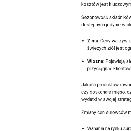
kosztów jest kluczowym
Sezonowość składników o
dostępnych jedynie w ok
Zima
: Ceny warzyw k
świeżych ziół jest og
Wiosna
: Pojawiają s
przyciągnąć klientów
Jakość produktów równie
czy doskonałe mięso, cz
wydatki w swojej strateg
Zmiany cen surowców mog
Wahania na rynku su