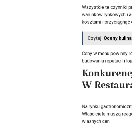
Wszystkie te czynniki p
warunków rynkowych i ad
kosztami i przyciągnąć 
Czytaj
Oceny kulin
Ceny w menu powinny ró
budowania reputacji i loj
Konkurenc
W Restaura
Na rynku gastronomiczny
Właściciele muszą reago
własnych cen.