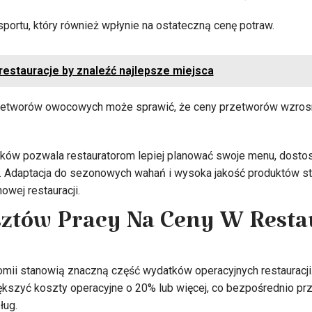
portu, który również wpłynie na ostateczną cenę potraw.
restauracje by znaleźć najlepsze miejsca
zetworów owocowych może sprawić, że ceny przetworów wzro
ików pozwala restauratorom lepiej planować swoje menu, dosto
 Adaptacja do sezonowych wahań i wysoka jakość produktów st
owej restauracji.
ztów Pracy Na Ceny W Restau
omii stanowią znaczną część wydatków operacyjnych restauracj
szyć koszty operacyjne o 20% lub więcej, co bezpośrednio prz
ług.