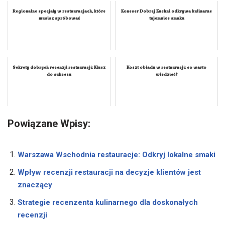
Regionalne specjały w restauracjach, które
Koneser Dobrej Kuchni odkrywa kulinarne
musisz spróbować
tajemnice smaku
Sekrety dobrych recenzji restauracji: Klucz
Koszt obiadu w restauracji: co warto
do sukcesu
wiedzieć?
Powiązane Wpisy:
Warszawa Wschodnia restauracje: Odkryj lokalne smaki
Wpływ recenzji restauracji na decyzje klientów jest
znaczący
Strategie recenzenta kulinarnego dla doskonałych
recenzji