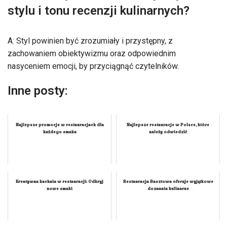
stylu i tonu recenzji kulinarnych?
A: Styl powinien być zrozumiały i przystępny, z
zachowaniem obiektywizmu oraz odpowiednim
nasyceniem emocji, by przyciągnąć czytelników.
Inne posty:
Najlepsze promocje w restauracjach dla
Najlepsze restauracje w Polsce, które
każdego smaku
należy odwiedzić
Kreatywna kuchnia w restauracji: Odkryj
Restauracja Basztowa oferuje wyjątkowe
nowe smaki
doznania kulinarne